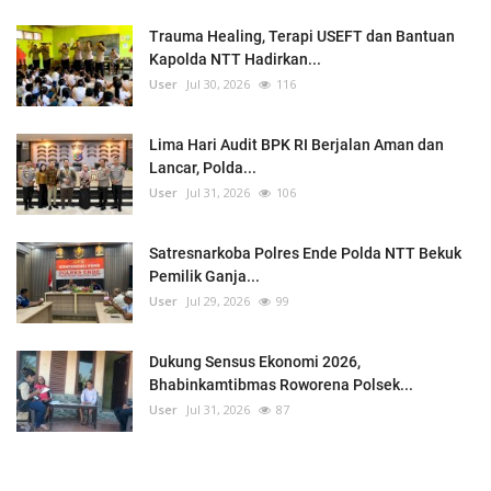
Trauma Healing, Terapi USEFT dan Bantuan
Kapolda NTT Hadirkan...
User
Jul 30, 2026
116
Lima Hari Audit BPK RI Berjalan Aman dan
Lancar, Polda...
User
Jul 31, 2026
106
Satresnarkoba Polres Ende Polda NTT Bekuk
Pemilik Ganja...
User
Jul 29, 2026
99
Dukung Sensus Ekonomi 2026,
Bhabinkamtibmas Roworena Polsek...
User
Jul 31, 2026
87