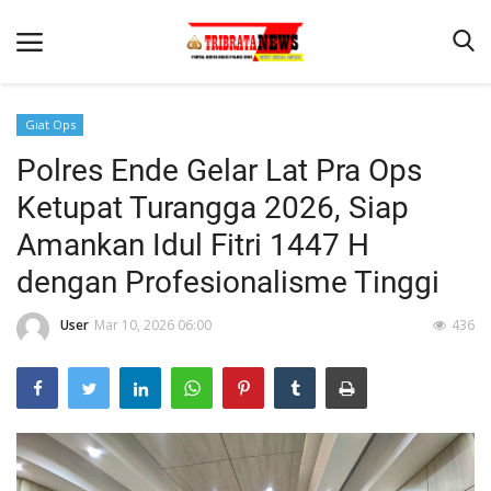
Giat Ops
Polres Ende Gelar Lat Pra Ops
Beranda
Ketupat Turangga 2026, Siap
Terms & Conditions
Amankan Idul Fitri 1447 H
Reskrim
dengan Profesionalisme Tinggi
Binkam
User
Mar 10, 2026 06:00
436
Lantas
Mitra Polisi
Giat Ops
Polisi Kita