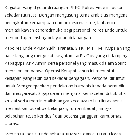
​Kegiatan yang digelar di ruangan PPKO Polres Ende ini bukan
sekadar rutinitas. Dengan mengusung tema ambisius mengenai
peningkatan kemampuan dan profesionalisme, latihan ini
menjadi kawah candradimuka bagi personel Polres Ende untuk
mempertajam insting pelayanan di lapangan.
​Kapolres Ende AKBP Yudhi Franata, S.I.K., M.H., M.Tr.Opsla yang
hadir langsung mengukuti kegiatan LatPraOps yang di damping
KabagOps AKP Amrin serta personel yang masuk dalam Sprint
menekankan bahwa Operasi Ketupat tahun ini menuntut
kesiapan yang lebih dari sekadar penjagaan. Personel dituntut
untuk Mengedepankan pendekatan humanis kepada pemudik
dan masyarakat, Sigap dalam mengurai kemacetan di titik-titik
krusial serta meminimalisir angka kecelakaan lalu lintas serta
memastikan pusat perbelanjaan, rumah ibadah, hingga
pelabuhan tetap kondusif dari potensi gangguan kamtibmas.
Ujarnya.
​Mengingat posisi Ende sebagai titik strategis di Pulau Flores,