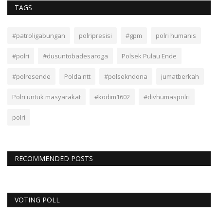
TAGS
#patroligabungan
polripresisi
#gpm
polri humanis
#polri
#dusuntobadesaroga
Polsek Pulau Ende
#polresende
Polda ntt
#polsekndona
jumatberkah
Polri untuk masyarakat
#kodim1602
#divhumaspolri
polri
RECOMMENDED POSTS
VOTING POLL