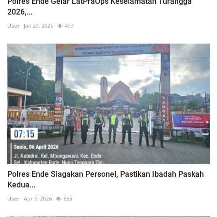
Polres Ende Gelar LatPraOps Keselamatan Turangga
2026,...
User
Jan 29, 2026
499
Polres Ende Siagakan Personel, Pastikan Ibadah Paskah
Kedua...
User
Apr 6, 2026
633