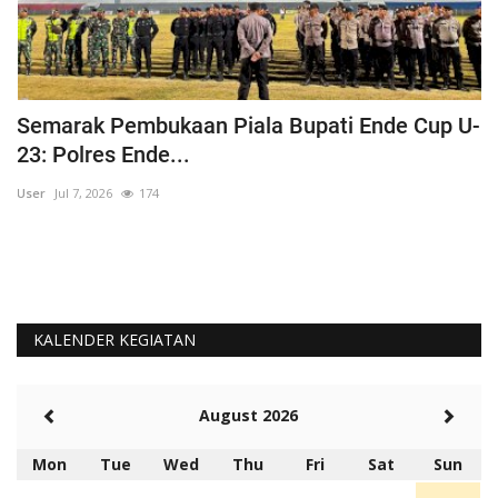
Semarak Pembukaan Piala Bupati Ende Cup U-
K
23: Polres Ende...
B
User
Jul 7, 2026
174
Us
KALENDER KEGIATAN
August 2026
Mon
Tue
Wed
Thu
Fri
Sat
Sun