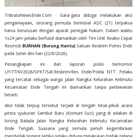
​TribrataNewsEnde.Com - Gara-gara diduga melakukan aksi
penganiayaan, seorang pemuda berinisial ADC (21) terpaksa
harus berurusan dengan aparat penegak hukum. Dalam waktu
1x24 jam pelaku berhasil diamankan oleh Tim Unit Reaksi Cepat
Resmob
BURHAN (Burung Hantu)
Satuan Reskrim Polres Ende
pada Senin dini hari (22/6/2026).
​Penangkapan ini dari laporan polisi bernomor
LP/77/VI/2026/SPKT/Sat.Reskrim/Res Ende/Polda NTT. Pelaku
yang tercatat sebagai warga Jalan Nangka Kelurahan Kelimutu
Kecamatan Ende Tengah ini diamankan tanpa perlawanan
berarti.
​Aksi tidak terpuji tersebut terjadi di tengah hiruk-pikuk acara
pesta syukuran Sambut Baru (Komuni Suci) yang di adakan di
lorong Balada Jalan Nangka Kelurahan Kelimutu Kecamatan
Ende Tengah. Suasana yang semula penuh kegembiraan
mendadak tegang ketika pelaku diduga melakukan tindak pidana