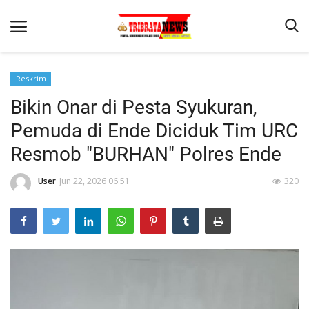
Reskrim
Bikin Onar di Pesta Syukuran,
Beranda
Pemuda di Ende Diciduk Tim URC
Terms & Conditions
Resmob "BURHAN" Polres Ende
Reskrim
User
Jun 22, 2026 06:51
320
Binkam
Lantas
Mitra Polisi
Giat Ops
Polisi Kita