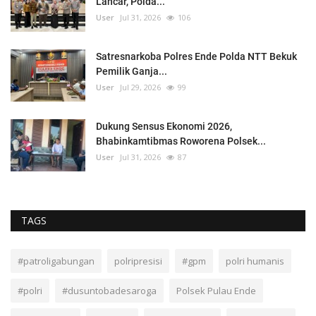
Lancar, Polda...
User
Jul 31, 2026
106
Satresnarkoba Polres Ende Polda NTT Bekuk
Pemilik Ganja...
User
Jul 29, 2026
99
Dukung Sensus Ekonomi 2026,
Bhabinkamtibmas Roworena Polsek...
User
Jul 31, 2026
87
TAGS
#patroligabungan
polripresisi
#gpm
polri humanis
#polri
#dusuntobadesaroga
Polsek Pulau Ende