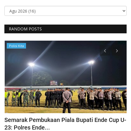
RANDOM POSTS
Polisi Kita
Semarak Pembukaan Piala Bupati Ende Cup U-
K
23: Polres Ende...
B