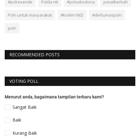
#polresende
Polda ntt
#polsekndona
jumatberkah
Polri untuk masyarakat
#kodim1602
#divhumaspolri
polri
RECOMMENDED POSTS
VOTING POLL
Menurut anda, bagaimana tampilan terbaru kami?
Sangat Baik
Baik
Kurang Baik