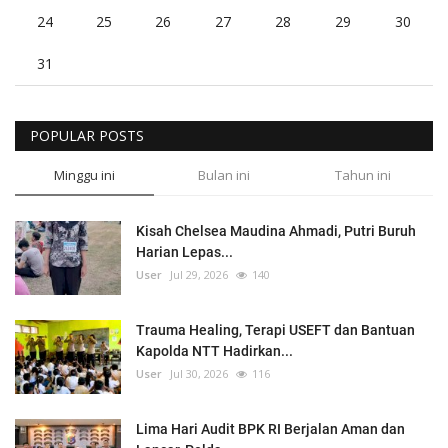
24
25
26
27
28
29
30
31
POPULAR POSTS
Minggu ini
Bulan ini
Tahun ini
Kisah Chelsea Maudina Ahmadi, Putri Buruh
Harian Lepas...
User
Jul 29, 2026
140
Trauma Healing, Terapi USEFT dan Bantuan
Kapolda NTT Hadirkan...
User
Jul 30, 2026
116
Lima Hari Audit BPK RI Berjalan Aman dan