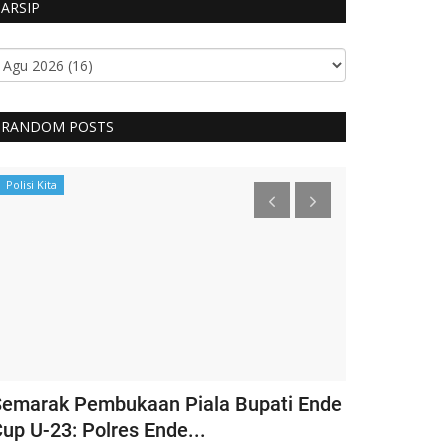
ARSIP
RANDOM POSTS
Polisi Kita
BERANDA
emarak Pembukaan Piala Bupati Ende
Ketua Umum
up U-23: Polres Ende...
Bhayangkari