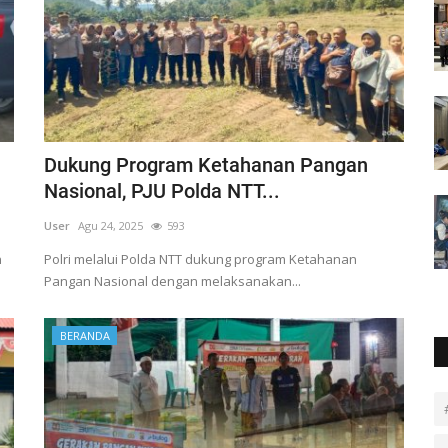
Dukung Program Ketahanan Pangan
Nasional, PJU Polda NTT...
User
Agu 24, 2025
593
n
Polri melalui Polda NTT dukung program Ketahanan
Pangan Nasional dengan melaksanakan...
BERANDA