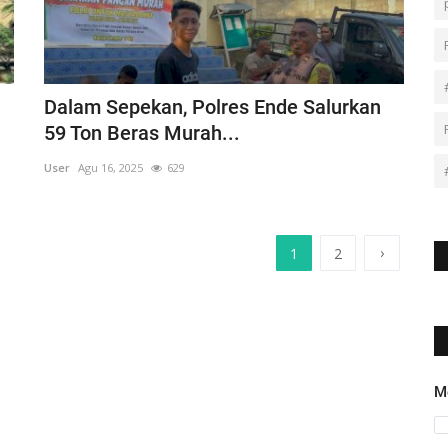
Dalam Sepekan, Polres Ende Salurkan
59 Ton Beras Murah...
User
Agu 16, 2025
629
›
1
2
M