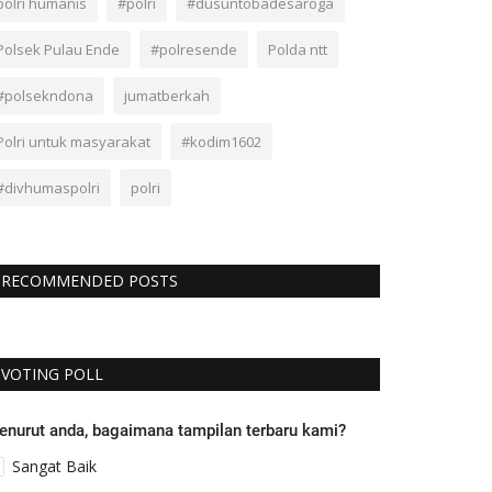
polri humanis
#polri
#dusuntobadesaroga
Polsek Pulau Ende
#polresende
Polda ntt
#polsekndona
jumatberkah
Polri untuk masyarakat
#kodim1602
#divhumaspolri
polri
RECOMMENDED POSTS
VOTING POLL
enurut anda, bagaimana tampilan terbaru kami?
Sangat Baik