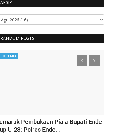
ARSIP
RANDOM POSTS
Polisi Kita
BERANDA
emarak Pembukaan Piala Bupati Ende
Ketua Umum
up U-23: Polres Ende...
Bhayangkari