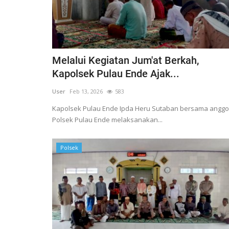
Melalui Kegiatan Jum'at Berkah,
Kapolsek Pulau Ende Ajak...
User
Feb 13, 2026
583
Kapolsek Pulau Ende Ipda Heru Sutaban bersama anggo
Polsek Pulau Ende melaksanakan...
Polsek