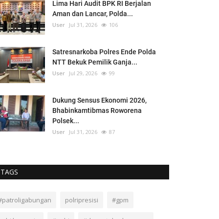
Lima Hari Audit BPK RI Berjalan
Aman dan Lancar, Polda...
User
Jul 31, 2026
106
Satresnarkoba Polres Ende Polda
NTT Bekuk Pemilik Ganja...
User
Jul 29, 2026
99
Dukung Sensus Ekonomi 2026,
Bhabinkamtibmas Roworena
Polsek...
User
Jul 31, 2026
87
TAGS
#patroligabungan
polripresisi
#gpm