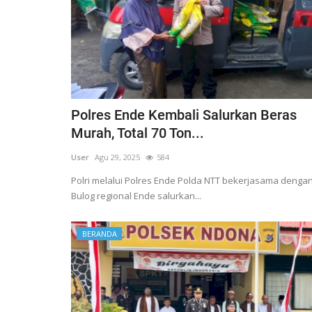
Polres Ende Kembali Salurkan Beras
Murah, Total 70 Ton...
User
Agu 29, 2025
584
Polri melalui Polres Ende Polda NTT bekerjasama denga
Bulog regional Ende salurkan...
BERANDA