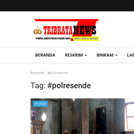
BERANDA
RESKRIM
BINKAM
LA
Beranda
#polresende
Tag:
#polresende
Polsek