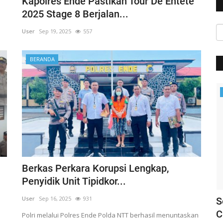
Kapolres Ende Pastikan Tour De Entete
2025 Stage 8 Berjalan...
User
Sep 19, 2025
557
BERANDA
BERANDA
Berkas Perkara Korupsi Lengkap,
Penyidik Unit Tipidkor...
User
Sep 16, 2025
931
 Ende
Siap Amankan Event Internasional,
S
Polres Ende Gelar Apel...
C
Polri melalui Polres Ende Polda NTT berhasil menuntaskan