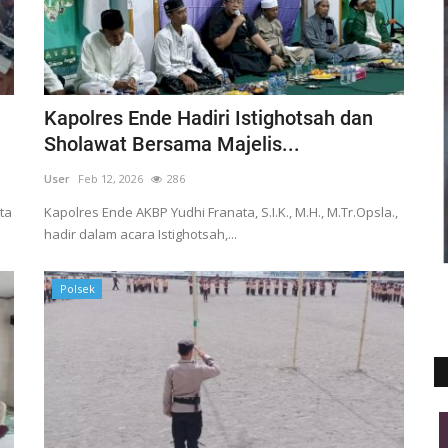
Kapolres Ende Hadiri Istighotsah dan
Sholawat Bersama Majelis...
User
Feb 12, 2026
286
ta
Kapolres Ende AKBP Yudhi Franata, S.I.K., M.H., M.Tr.Opsla.,
hadir dalam acara Istighotsah,...
Polsek