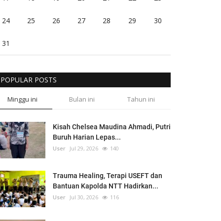
24
25
26
27
28
29
30
31
POPULAR POSTS
Minggu ini
Bulan ini
Tahun ini
Kisah Chelsea Maudina Ahmadi, Putri
Buruh Harian Lepas...
User
Jul 29, 2026
140
Trauma Healing, Terapi USEFT dan
Bantuan Kapolda NTT Hadirkan...
User
Jul 30, 2026
116