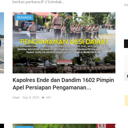
berkas perkara (P-21) tindak...
User
Sep 18, 2025
619
Us
BERANDA
Kapolres Ende dan Dandim 1602 Pimpin
Apel Persiapan Pengamanan...
User
Sep 4, 2025
547