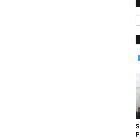
BERANDA
 Ende
Siap Amankan Event Internasional,
S
Polres Ende Gelar Apel...
C