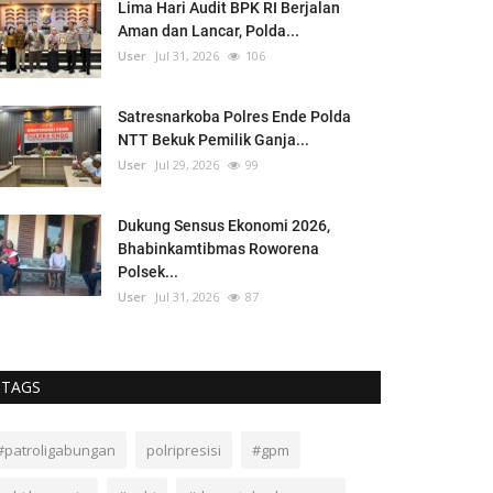
Lima Hari Audit BPK RI Berjalan
Aman dan Lancar, Polda...
User
Jul 31, 2026
106
Satresnarkoba Polres Ende Polda
NTT Bekuk Pemilik Ganja...
User
Jul 29, 2026
99
Dukung Sensus Ekonomi 2026,
Bhabinkamtibmas Roworena
Polsek...
User
Jul 31, 2026
87
TAGS
#patroligabungan
polripresisi
#gpm