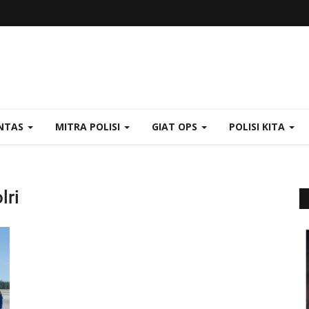
NTAS
MITRA POLISI
GIAT OPS
POLISI KITA
lri