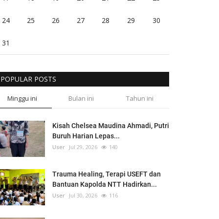
24
25
26
27
28
29
30
31
POPULAR POSTS
Minggu ini
Bulan ini
Tahun ini
Kisah Chelsea Maudina Ahmadi, Putri
Buruh Harian Lepas...
User
Jul 29, 2026
140
Trauma Healing, Terapi USEFT dan
Bantuan Kapolda NTT Hadirkan...
User
Jul 30, 2026
116