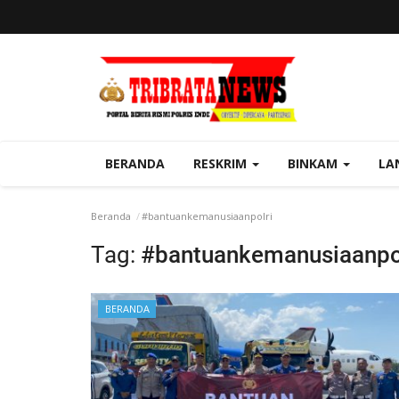
BERANDA
RESKRIM
BINKAM
LA
Beranda
#bantuankemanusiaanpolri
Tag:
#bantuankemanusiaanpo
BERANDA