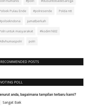
polri humanis
#polri
#dusuntobadesaroga
Polsek Pulau Ende
#polresende
Polda ntt
#polsekndona
jumatberkah
Polri untuk masyarakat
#kodim1602
#divhumaspolri
polri
RECOMMENDED POSTS
VOTING POLL
enurut anda, bagaimana tampilan terbaru kami?
Sangat Baik