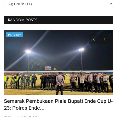
RANDOM POSTS
Polisi Kita
Semarak Pembukaan Piala Bupati Ende Cup U-
K
23: Polres Ende...
B
User
Jul 7, 2026
174
Us