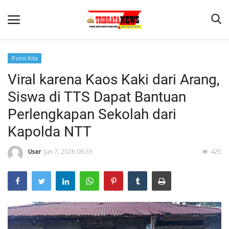
Polisi Kita
Viral karena Kaos Kaki dari Arang,
Beranda
Siswa di TTS Dapat Bantuan
Terms & Conditions
Perlengkapan Sekolah dari
Reskrim
Kapolda NTT
Binkam
User
Jun 7, 2026 06:33
425
Lantas
Mitra Polisi
Giat Ops
Polisi Kita