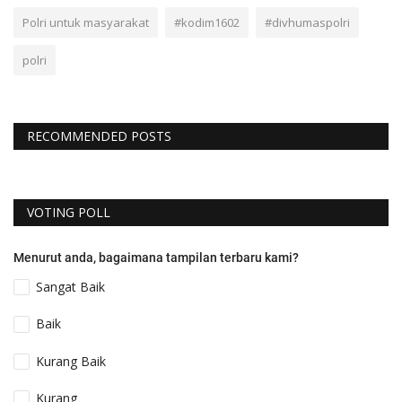
Polri untuk masyarakat
#kodim1602
#divhumaspolri
polri
RECOMMENDED POSTS
VOTING POLL
Menurut anda, bagaimana tampilan terbaru kami?
Sangat Baik
Baik
Kurang Baik
Kurang