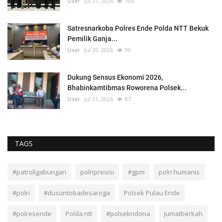
User
Jul 31, 2026
106
Satresnarkoba Polres Ende Polda NTT Bekuk
Pemilik Ganja...
User
Jul 29, 2026
99
Dukung Sensus Ekonomi 2026,
Bhabinkamtibmas Roworena Polsek...
User
Jul 31, 2026
87
TAGS
#patroligabungan
polripresisi
#gpm
polri humanis
#polri
#dusuntobadesaroga
Polsek Pulau Ende
#polresende
Polda ntt
#polsekndona
jumatberkah