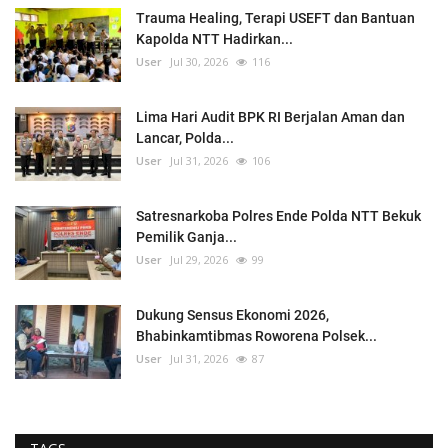
Trauma Healing, Terapi USEFT dan Bantuan
Kapolda NTT Hadirkan...
User
Jul 30, 2026
116
Lima Hari Audit BPK RI Berjalan Aman dan
Lancar, Polda...
User
Jul 31, 2026
106
Satresnarkoba Polres Ende Polda NTT Bekuk
Pemilik Ganja...
User
Jul 29, 2026
99
Dukung Sensus Ekonomi 2026,
Bhabinkamtibmas Roworena Polsek...
User
Jul 31, 2026
87