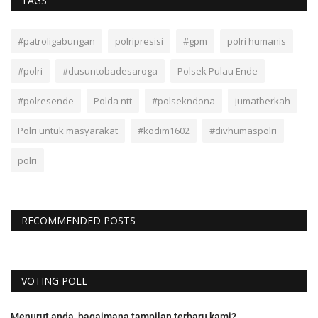
TAGS
#patroligabungan
polripresisi
#gpm
polri humanis
#polri
#dusuntobadesaroga
Polsek Pulau Ende
#polresende
Polda ntt
#polsekndona
jumatberkah
Polri untuk masyarakat
#kodim1602
#divhumaspolri
polri
RECOMMENDED POSTS
VOTING POLL
Menurut anda, bagaimana tampilan terbaru kami?