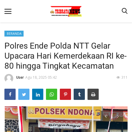
BERANDA
Polres Ende Polda NTT Gelar
Beranda
Upacara Hari Kemerdekaan RI ke-
Terms & Conditions
80 hingga Tingkat Kecamatan
Reskrim
User
Agu 18, 2025 05:42
311
Binkam
Lantas
Mitra Polisi
Giat Ops
Polisi Kita