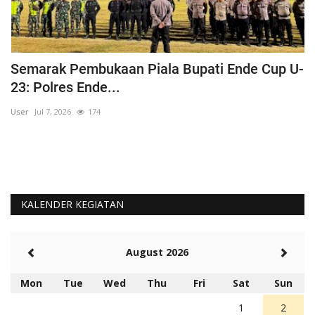
Semarak Pembukaan Piala Bupati Ende Cup U-
K
23: Polres Ende...
B
User
Jul 7, 2026
174
Us
KALENDER KEGIATAN
August 2026
Mon
Tue
Wed
Thu
Fri
Sat
Sun
1
2