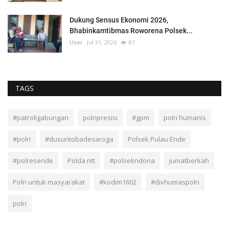
Dukung Sensus Ekonomi 2026,
Bhabinkamtibmas Roworena Polsek...
User
Jul 31, 2026
87
TAGS
#patroligabungan
polripresisi
#gpm
polri humanis
#polri
#dusuntobadesaroga
Polsek Pulau Ende
#polresende
Polda ntt
#polsekndona
jumatberkah
Polri untuk masyarakat
#kodim1602
#divhumaspolri
polri