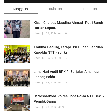
Minggu ini
Bulan ini
Tahun ini
Kisah Chelsea Maudina Ahmadi, Putri Buruh
Harian Lepas...
User
Jul 29, 2026
140
Trauma Healing, Terapi USEFT dan Bantuan
Kapolda NTT Hadirkan...
User
Jul 30, 2026
116
Lima Hari Audit BPK RI Berjalan Aman dan
Lancar, Polda...
User
Jul 31, 2026
106
Satresnarkoba Polres Ende Polda NTT Bekuk
Pemilik Ganja...
User
Jul 29, 2026
99