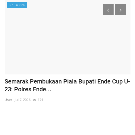
Polisi Kita
Semarak Pembukaan Piala Bupati Ende Cup U-
K
23: Polres Ende...
B
User
Jul 7, 2026
174
Us