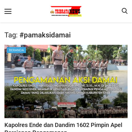
Tag:
#pamaksidamai
Beranda
BERANDA
Terms & Conditions
Reskrim
Binkam
Lantas
Mitra Polisi
Giat Ops
Polisi Kita
Kapolres Ende dan Dandim 1602 Pimpin Apel