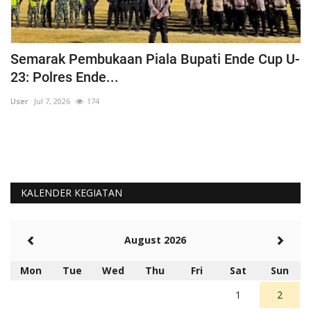
Semarak Pembukaan Piala Bupati Ende Cup U-
K
23: Polres Ende...
B
User
Jul 7, 2026
174
Us
KALENDER KEGIATAN
August 2026
Mon
Tue
Wed
Thu
Fri
Sat
Sun
1
2