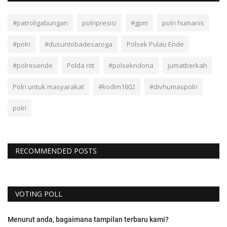
#patroligabungan
polripresisi
#gpm
polri humanis
#polri
#dusuntobadesaroga
Polsek Pulau Ende
#polresende
Polda ntt
#polsekndona
jumatberkah
Polri untuk masyarakat
#kodim1602
#divhumaspolri
polri
RECOMMENDED POSTS
VOTING POLL
Menurut anda, bagaimana tampilan terbaru kami?