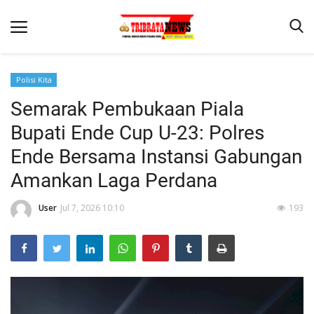
Polisi Kita
Semarak Pembukaan Piala
Beranda
Bupati Ende Cup U-23: Polres
Terms & Conditions
Ende Bersama Instansi Gabungan
Reskrim
Amankan Laga Perdana
Binkam
User
Jul 7, 2026 10:10
193
Lantas
Mitra Polisi
Giat Ops
Polisi Kita