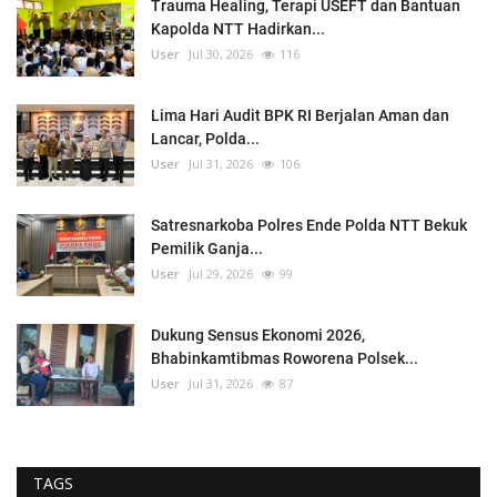
Trauma Healing, Terapi USEFT dan Bantuan
Kapolda NTT Hadirkan...
User
Jul 30, 2026
116
Lima Hari Audit BPK RI Berjalan Aman dan
Lancar, Polda...
User
Jul 31, 2026
106
Satresnarkoba Polres Ende Polda NTT Bekuk
Pemilik Ganja...
User
Jul 29, 2026
99
Dukung Sensus Ekonomi 2026,
Bhabinkamtibmas Roworena Polsek...
User
Jul 31, 2026
87
TAGS