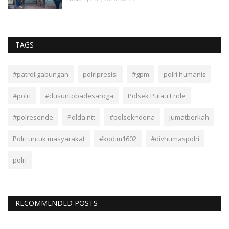
TAGS
#patroligabungan
polripresisi
#gpm
polri humanis
#polri
#dusuntobadesaroga
Polsek Pulau Ende
#polresende
Polda ntt
#polsekndona
jumatberkah
Polri untuk masyarakat
#kodim1602
#divhumaspolri
polri
RECOMMENDED POSTS