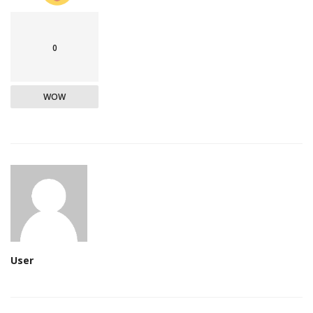
0
WOW
User