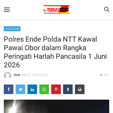
Polisi Kita
Polres Ende Polda NTT Kawal
Beranda
Pawai Obor dalam Rangka
Terms & Conditions
Peringati Harlah Pancasila 1 Juni
Reskrim
2026
Binkam
User
Mei 31, 2026 07:22
235
Lantas
Mitra Polisi
Giat Ops
Polisi Kita