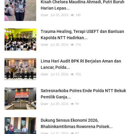
Kisah Chelsea Maudina Ahmadi, Putri Buruh
Harian Lepas...
User
Jul 29, 2026
140
Trauma Healing, Terapi USEFT dan Bantuan
Kapolda NTT Hadirkan...
User
Jul 30, 2026
116
Lima Hari Audit BPK RI Berjalan Aman dan
Lancar, Polda...
User
Jul 31, 2026
106
Satresnarkoba Polres Ende Polda NTT Bekuk
Pemilik Ganja...
User
Jul 29, 2026
99
Dukung Sensus Ekonomi 2026,
Bhabinkamtibmas Roworena Polsek...
User
Jul 31, 2026
87