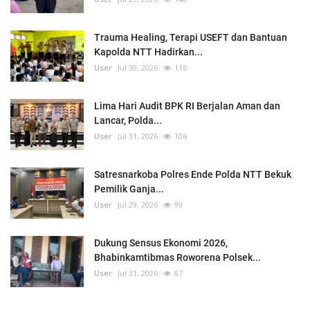
Trauma Healing, Terapi USEFT dan Bantuan
Kapolda NTT Hadirkan...
User
Jul 30, 2026
116
Lima Hari Audit BPK RI Berjalan Aman dan
Lancar, Polda...
User
Jul 31, 2026
106
Satresnarkoba Polres Ende Polda NTT Bekuk
Pemilik Ganja...
User
Jul 29, 2026
99
Dukung Sensus Ekonomi 2026,
Bhabinkamtibmas Roworena Polsek...
User
Jul 31, 2026
87