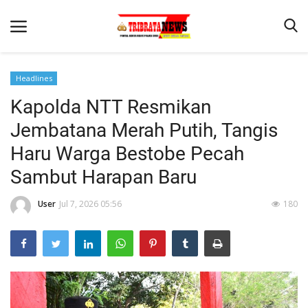
Headlines
Kapolda NTT Resmikan
Beranda
Jembatana Merah Putih, Tangis
Terms & Conditions
Haru Warga Bestobe Pecah
Reskrim
Sambut Harapan Baru
Binkam
User
Jul 7, 2026 05:56
180
Lantas
Mitra Polisi
Giat Ops
Polisi Kita