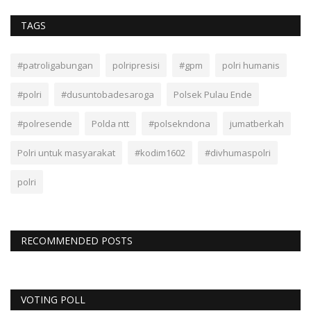
TAGS
#patroligabungan
polripresisi
#gpm
polri humanis
#polri
#dusuntobadesaroga
Polsek Pulau Ende
#polresende
Polda ntt
#polsekndona
jumatberkah
Polri untuk masyarakat
#kodim1602
#divhumaspolri
polri
RECOMMENDED POSTS
VOTING POLL