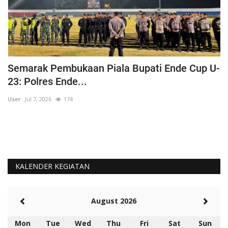
Semarak Pembukaan Piala Bupati Ende Cup U-
K
23: Polres Ende...
B
User
Jul 7, 2026
174
Us
KALENDER KEGIATAN
August 2026
Mon
Tue
Wed
Thu
Fri
Sat
Sun