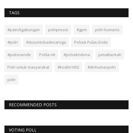
TAGS
#patroligabungan
polripresisi
#gpm
polri humanis
#polri
#dusuntobadesaroga
Polsek Pulau Ende
#polresende
Polda ntt
#polsekndona
jumatberkah
Polri untuk masyarakat
#kodim1602
#divhumaspolri
polri
RECOMMENDED POSTS
VOTING POLL