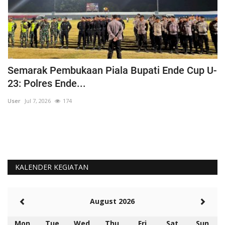
Semarak Pembukaan Piala Bupati Ende Cup U-
K
23: Polres Ende...
B
User
Jul 7, 2026
174
Us
KALENDER KEGIATAN
August 2026
Mon
Tue
Wed
Thu
Fri
Sat
Sun