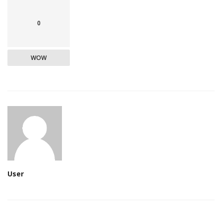
0
WOW
User