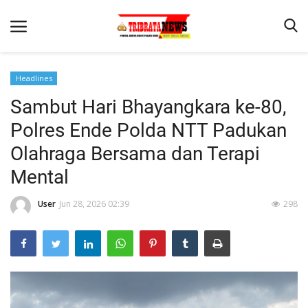
Headlines
Sambut Hari Bhayangkara ke-80,
Beranda
Polres Ende Polda NTT Padukan
Terms & Conditions
Olahraga Bersama dan Terapi
Reskrim
Mental
Binkam
User
Jun 28, 2026 02:39
298
Lantas
Mitra Polisi
Giat Ops
Polisi Kita