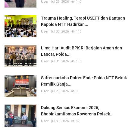
User
Jul 29, 2026
140
Trauma Healing, Terapi USEFT dan Bantuan
Kapolda NTT Hadirkan...
User
Jul 30, 2026
116
Lima Hari Audit BPK RI Berjalan Aman dan
Lancar, Polda...
User
Jul 31, 2026
106
Satresnarkoba Polres Ende Polda NTT Bekuk
Pemilik Ganja...
User
Jul 29, 2026
99
Dukung Sensus Ekonomi 2026,
Bhabinkamtibmas Roworena Polsek...
User
Jul 31, 2026
87