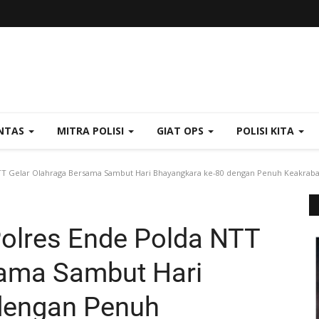
NTAS
MITRA POLISI
GIAT OPS
POLISI KITA
 NTT Gelar Olahraga Bersama Sambut Hari Bhayangkara ke-80 dengan Penuh Keakrab
 Polres Ende Polda NTT
sama Sambut Hari
dengan Penuh