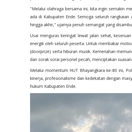
User
Sep 16, 2025
546
"Melalui olahraga bersama ini, kita ingin semakin m
Polri melalui Polres Ende Polda NTT membantu
ada di Kabupaten Ende. Semoga seluruh rangkaian 
mendistribusikan Bantuan Kemanusiaan...
hingga akhir," ujarnya penuh semangat yang disambut
​Usai menguras keringat lewat jalan sehat, keseru
energik oleh seluruh peserta. Untuk membakar motiva
(doorprize) serta hiburan musik. Kemeriahan memu
dan sorak sorai personel pecah, menciptakan suasana
​Melalui momentum HUT Bhayangkara ke-80 ini, Po
kinerja, profesionalisme dan kedekatan dengan mas
hukum Kabupaten Ende.