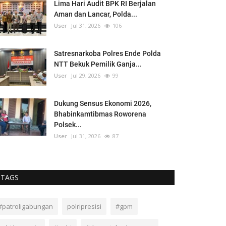
Lima Hari Audit BPK RI Berjalan
Aman dan Lancar, Polda...
User
Jul 31, 2026
106
Satresnarkoba Polres Ende Polda
NTT Bekuk Pemilik Ganja...
User
Jul 29, 2026
99
Dukung Sensus Ekonomi 2026,
Bhabinkamtibmas Roworena
Polsek...
User
Jul 31, 2026
87
TAGS
#patroligabungan
polripresisi
#gpm