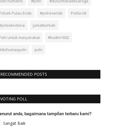
polri humanis
#polri
#dusuntobadesaroga
Polsek Pulau Ende
#polresende
Polda ntt
#polsekndona
jumatberkah
Polri untuk masyarakat
#kodim1602
#divhumaspolri
polri
RECOMMENDED POSTS
VOTING POLL
enurut anda, bagaimana tampilan terbaru kami?
Sangat Baik