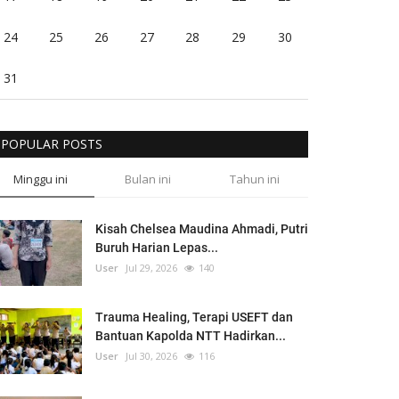
24
25
26
27
28
29
30
31
POPULAR POSTS
Minggu ini
Bulan ini
Tahun ini
Kisah Chelsea Maudina Ahmadi, Putri
Buruh Harian Lepas...
User
Jul 29, 2026
140
Trauma Healing, Terapi USEFT dan
Bantuan Kapolda NTT Hadirkan...
User
Jul 30, 2026
116