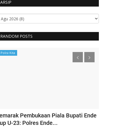
ARSIP
RANDOM POSTS
Polisi Kita
BERANDA
emarak Pembukaan Piala Bupati Ende
Ketua Umum
up U-23: Polres Ende...
Bhayangkari