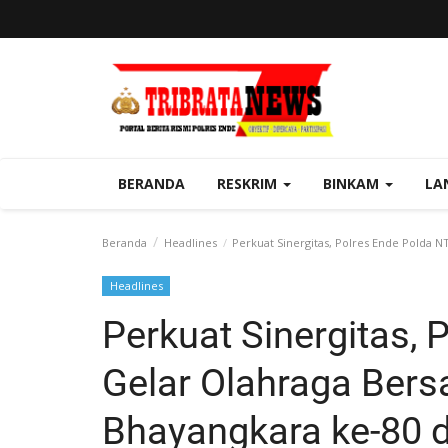
BERANDA
RESKRIM
BINKAM
LA
Beranda
Headlines
Perkuat Sinergitas, Polres Ende Polda
Headlines
Perkuat Sinergitas,
Gelar Olahraga Ber
Bhayangkara ke-80 