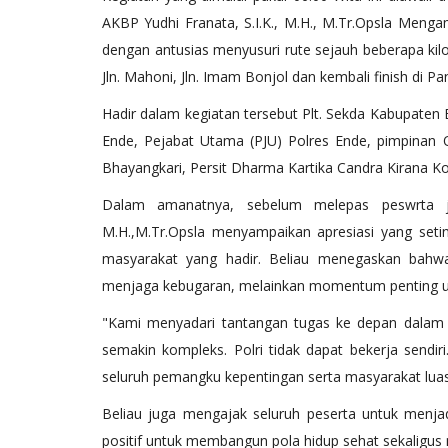
AKBP Yudhi Franata, S.I.K., M.H., M.Tr.Opsla Mengambi
dengan antusias menyusuri rute sejauh beberapa kilom
Jln. Mahoni, Jln. Imam Bonjol dan kembali finish di Pa
​Hadir dalam kegiatan tersebut Plt. Sekda Kabupaten
Ende, Pejabat Utama (PJU) Polres Ende, pimpinan
Bhayangkari, Persit Dharma Kartika Candra Kirana 
BERANDA
​Dalam amanatnya, sebelum melepas peswrta ja
M.H.,M.Tr.Opsla menyampaikan apresiasi yang seti
masyarakat yang hadir. Beliau menegaskan bahwa 
menjaga kebugaran, melainkan momentum penting un
​"Kami menyadari tantangan tugas ke depan dalam
semakin kompleks. Polri tidak dapat bekerja sendi
seluruh pemangku kepentingan serta masyarakat luas 
Gelar Gerakan
Polri Untuk Masyarakat, Polres
​Beliau juga mengajak seluruh peserta untuk menj
200...
Bantu Distribusikan...
positif untuk membangun pola hidup sehat sekaligus