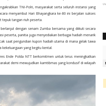
User
Sep 18, 2025
619
Us
engakrabkan TNI-Polri, masyarakat serta seluruh instansi yang
acara menyambut Hari Bhayangkara ke-80 ini berjalan sukses
 tepuk tangan riuh peserta.
an berlanjut dengan senam Zumba bersama yang diikuti secara
si peserta, panitia juga menyediakan berbagai hadiah menarik
ncak saat pengundian kupon hadiah utama di mana gelak tawa
 kekeluargaan yang begitu kental.
lres Ende Polda NTT berkomitmen untuk terus meningkatkan
yarakat demi mewujudkan kamtibmas yang kondusif di wilayah