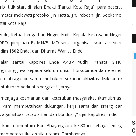
l titik start di Jalan Bhakti (Pantai Kota Raja), para peserta
eter melewati protokol Jln. Hatta, Jln. Pabean, Jln. Soekarno,
ntai Kota Raja.
 Ende, Ketua Pengadilan Negeri Ende, Kepala Kejaksaan Negeri
 OPD, pimpinan BUMN/BUMD serta organisasi wanita seperti
Kodim 1602 Ende, dan Dharma Wanita Ende.
BERANDA
lan santai Kapolres Ende AKBP Yudhi Franata, S.I.K.,
nggi-tingginya kepada seluruh unsur Forkopimda dan elemen
olahraga bersama ini bukan sekadar aktivitas fisik untuk
tuk memperkuat sinergitas.Ujarnya
 menjaga keamanan dan ketertiban masyarakat (kamtibmas)
ri. Kami membutuhkan dukungan, kerja sama dan sinergi dari
agar situasi tetap aman dan kondusif," ujar Kapolres Ende.
 Ende
Siap Amankan Event Internasional,
S
adikan momentum Hari Bhayangkara ke-80 ini sebagai energi
Polres Ende Gelar Apel...
C
 mempererat ikatan silaturahmi. Tambahnya.