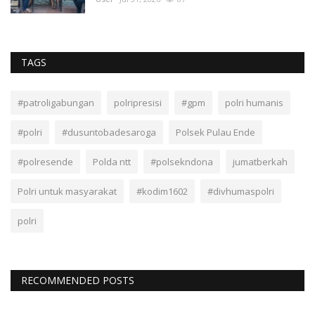
TAGS
#patroligabungan
polripresisi
#gpm
polri humanis
#polri
#dusuntobadesaroga
Polsek Pulau Ende
#polresende
Polda ntt
#polsekndona
jumatberkah
Polri untuk masyarakat
#kodim1602
#divhumaspolri
polri
RECOMMENDED POSTS