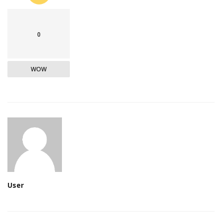
0
WOW
User