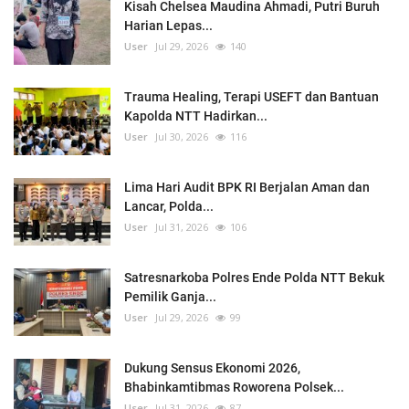
Kisah Chelsea Maudina Ahmadi, Putri Buruh
Harian Lepas...
User
Jul 29, 2026
140
Trauma Healing, Terapi USEFT dan Bantuan
Kapolda NTT Hadirkan...
User
Jul 30, 2026
116
Lima Hari Audit BPK RI Berjalan Aman dan
Lancar, Polda...
User
Jul 31, 2026
106
Satresnarkoba Polres Ende Polda NTT Bekuk
Pemilik Ganja...
User
Jul 29, 2026
99
Dukung Sensus Ekonomi 2026,
Bhabinkamtibmas Roworena Polsek...
User
Jul 31, 2026
87