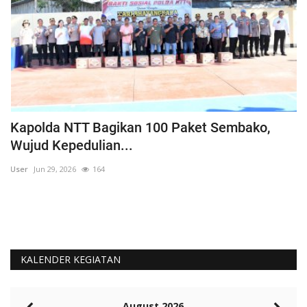
e
Kapolda NTT Bagikan 100 Paket Sembako,
T
Wujud Kepedulian...
P
User
Jun 29, 2026
164
Us
KALENDER KEGIATAN
August 2026