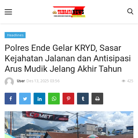
Headlines
Polres Ende Gelar KRYD, Sasar
Beranda
Kejahatan Jalanan dan Antisipasi
Terms & Conditions
Arus Mudik Jelang Akhir Tahun
Reskrim
User
Des 13, 2025 03:56
425
Binkam
Lantas
Mitra Polisi
Giat Ops
Polisi Kita