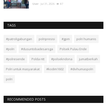
User
Jul 31, 2026
87
TAGS
#patroligabungan
polripresisi
#gpm
polri humanis
#polri
#dusuntobadesaroga
Polsek Pulau Ende
#polresende
Polda ntt
#polsekndona
jumatberkah
Polri untuk masyarakat
#kodim1602
#divhumaspolri
polri
RECOMMENDED POSTS