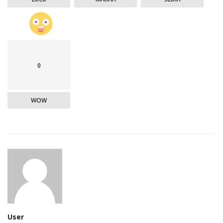
0
WOW
User