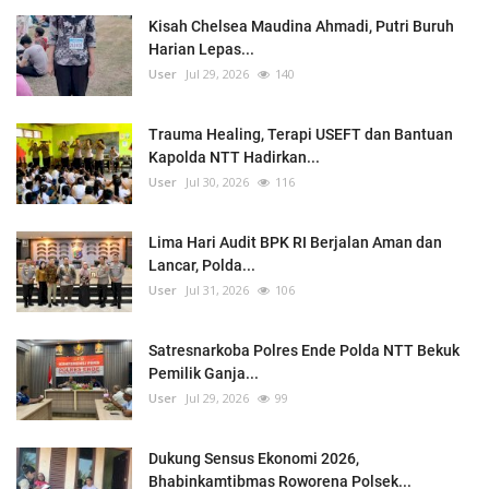
Kisah Chelsea Maudina Ahmadi, Putri Buruh
Harian Lepas...
User
Jul 29, 2026
140
Trauma Healing, Terapi USEFT dan Bantuan
Kapolda NTT Hadirkan...
User
Jul 30, 2026
116
Lima Hari Audit BPK RI Berjalan Aman dan
Lancar, Polda...
User
Jul 31, 2026
106
Satresnarkoba Polres Ende Polda NTT Bekuk
Pemilik Ganja...
User
Jul 29, 2026
99
Dukung Sensus Ekonomi 2026,
Bhabinkamtibmas Roworena Polsek...