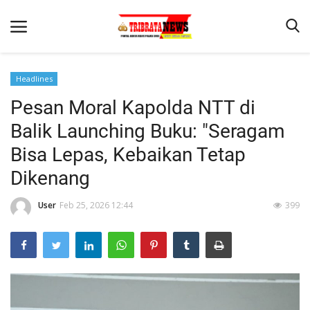
Headlines
Pesan Moral Kapolda NTT di
Beranda
Balik Launching Buku: "Seragam
Terms & Conditions
Bisa Lepas, Kebaikan Tetap
Reskrim
Dikenang
Binkam
User
Feb 25, 2026 12:44
399
Lantas
Mitra Polisi
Giat Ops
Polisi Kita