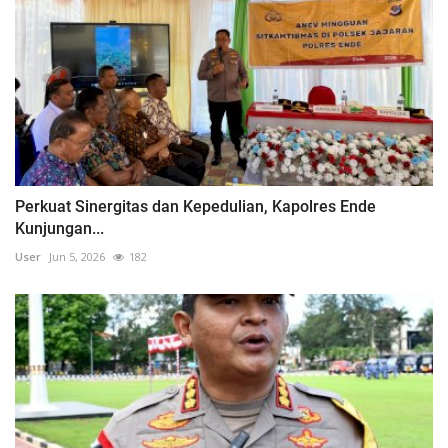
Perkuat Sinergitas dan Kepedulian, Kapolres Ende
Kunjungan...
User
Jun 5, 2026
182