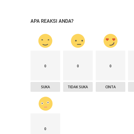
User
Sep 16, 2025
546
Polri melalui Polres Ende Polda NTT membantu
APA REAKSI ANDA?
mendistribusikan Bantuan Kemanusiaan...
0
0
0
SUKA
TIDAK SUKA
CINTA
0