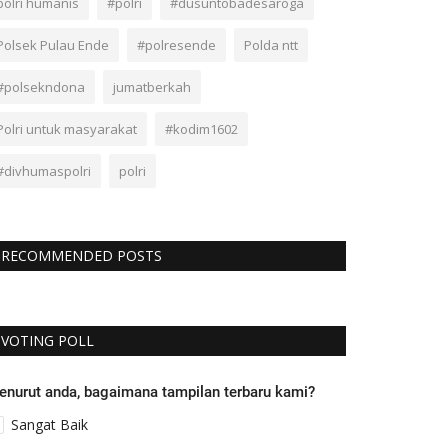
polri humanis
#polri
#dusuntobadesaroga
Polsek Pulau Ende
#polresende
Polda ntt
#polsekndona
jumatberkah
Polri untuk masyarakat
#kodim1602
#divhumaspolri
polri
RECOMMENDED POSTS
VOTING POLL
enurut anda, bagaimana tampilan terbaru kami?
Sangat Baik