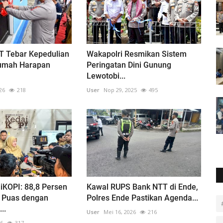
T Tebar Kepedulian
Wakapolri Resmikan Sistem
Rumah Harapan
Peringatan Dini Gunung
Lewotobi...
26
218
User
Nop 29, 2025
495
iKOPI: 88,8 Persen
Kawal RUPS Bank NTT di Ende,
 Puas dengan
Polres Ende Pastikan Agenda...
..
User
Mei 16, 2026
216
26
317