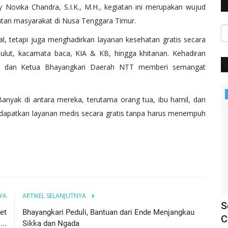
ovika Chandra, S.I.K., M.H., kegiatan ini merupakan wujud
atan masyarakat di Nusa Tenggara Timur.
l, tetapi juga menghadirkan layanan kesehatan gratis secara
ulut, kacamata baca, KIA & KB, hingga khitanan. Kehadiran
 dan Ketua Bhayangkari Daerah NTT memberi semangat
BERANDA
anyak di antara mereka, terutama orang tua, ibu hamil, dan
ndapatkan layanan medis secara gratis tanpa harus menempuh
YA
ARTIKEL SELANJUTNYA
 Ende
Siap Amankan Event Internasional,
S
et
Bhayangkari Peduli, Bantuan dari Ende Menjangkau
Polres Ende Gelar Apel...
C
..
Sikka dan Ngada