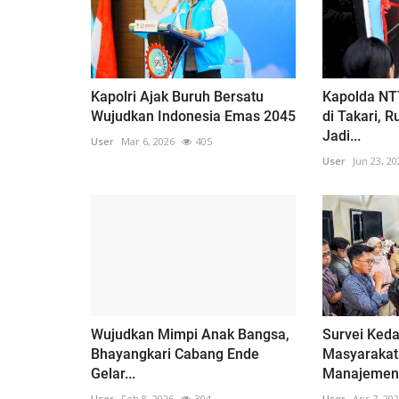
Kapolri Ajak Buruh Bersatu
Kapolda NT
Wujudkan Indonesia Emas 2045
di Takari, 
Jadi...
User
Mar 6, 2026
405
User
Jun 23, 20
Wujudkan Mimpi Anak Bangsa,
Survei Keda
Bhayangkari Cabang Ende
Masyarakat
Gelar...
Manajemen.
User
Feb 8, 2026
304
User
Apr 7, 20