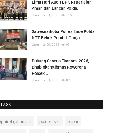
Lima Hari Audit BPK RI Berjalan
Aman dan Lancar, Polda...
User
Jul 31, 2026
106
Satresnarkoba Polres Ende Polda
NTT Bekuk Pemilik Ganja...
User
Jul 29, 2026
99
Dukung Sensus Ekonomi 2026,
Bhabinkamtibmas Roworena
Polsek...
User
Jul 31, 2026
87
TAGS
#patroligabungan
polripresisi
#gpm