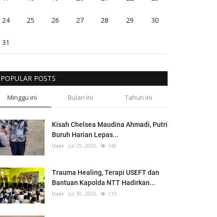
24
25
26
27
28
29
30
31
POPULAR POSTS
Minggu ini
Bulan ini
Tahun ini
Kisah Chelsea Maudina Ahmadi, Putri
Buruh Harian Lepas...
User
Jul 29, 2026
140
Trauma Healing, Terapi USEFT dan
Bantuan Kapolda NTT Hadirkan...
User
Jul 30, 2026
116