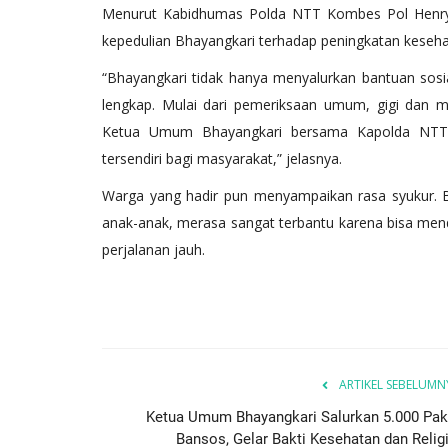
Menurut Kabidhumas Polda NTT Kombes Pol Henry N
kepedulian Bhayangkari terhadap peningkatan keseh
“Bhayangkari tidak hanya menyalurkan bantuan sosia
lengkap. Mulai dari pemeriksaan umum, gigi dan m
Ketua Umum Bhayangkari bersama Kapolda NTT
tersendiri bagi masyarakat,” jelasnya.
BERANDA
Warga yang hadir pun menyampaikan rasa syukur. B
anak-anak, merasa sangat terbantu karena bisa me
perjalanan jauh.
ARTIKEL SEBELUMN
Gelar Gerakan
Polri Untuk Masyarakat, Polres
Ketua Umum Bhayangkari Salurkan 5.000 Pak
200...
Bantu Distribusikan...
Bansos, Gelar Bakti Kesehatan dan Religi.