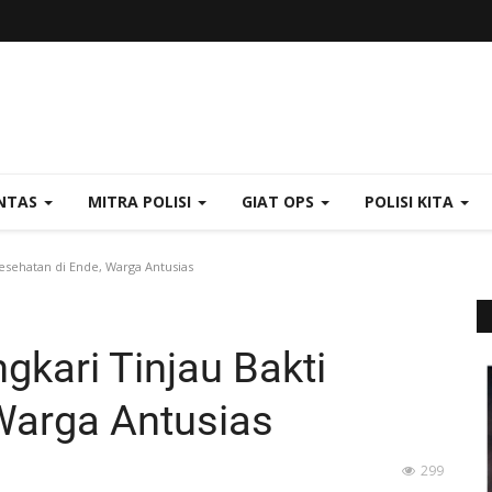
NTAS
MITRA POLISI
GIAT OPS
POLISI KITA
sehatan di Ende, Warga Antusias
kari Tinjau Bakti
Warga Antusias
299