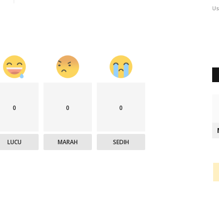
User
Sep 18, 2025
619
Us
0
0
0
LUCU
MARAH
SEDIH