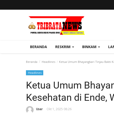
BERANDA
RESKRIM
BINKAM
LA
Beranda
Headlines
Ketua Umum Bhayangkari Tinjau Bakti Ke
Headlines
Ketua Umum Bhayang
Kesehatan di Ende, 
User
Okt 1, 2025 08:26