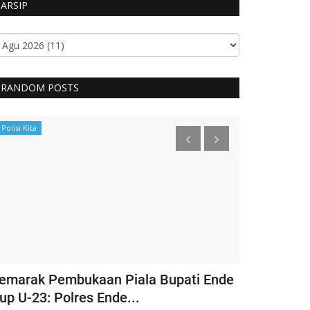
ARSIP
RANDOM POSTS
Polisi Kita
BERANDA
emarak Pembukaan Piala Bupati Ende
Ketua Umum
up U-23: Polres Ende...
Bhayangkari