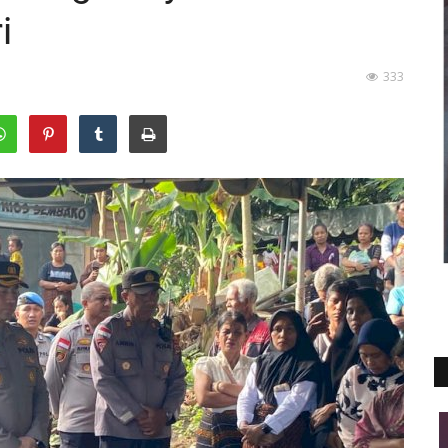
i
333