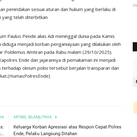
User
Sep 18, 2025
619
Us
an penindakan sesuai aturan dan hukum yang berlaku di
 yang telah diterbitkan
hum Paulus Pende alias Adi meninggal dunia pada Kamis
a diduga menjadi korban penganiayaan yang dilakukan oleh
car Poldemus Amtiran pada Rabu malam (29/10/2025).
n Kapolres Ende dan jajarannya di pemakaman ini menjadi
m terhadap oknum polisi tersebut berjalan transparan dan
rakat.(HumasPolresEnde)
YA
ARTIKEL SELANJUTNYA
s:
Keluarga Korban Apresiasi atas Respon Cepat Polres
..
Ende, Pelaku Langsung Ditahan