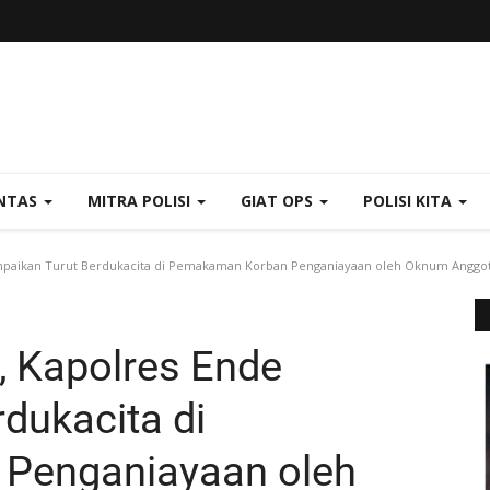
NTAS
MITRA POLISI
GIAT OPS
POLISI KITA
mpaikan Turut Berdukacita di Pemakaman Korban Penganiayaan oleh Oknum Anggot
, Kapolres Ende
dukacita di
Penganiayaan oleh