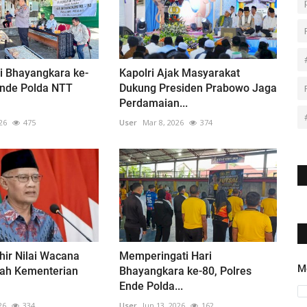
i Bhayangkara ke-
Kapolri Ajak Masyarakat
Ende Polda NTT
Dukung Presiden Prabowo Jaga
Perdamaian...
26
475
User
Mar 8, 2026
374
ir Nilai Wacana
Memperingati Hari
M
wah Kementerian
Bhayangkara ke-80, Polres
Ende Polda...
26
334
User
Jun 13, 2026
162