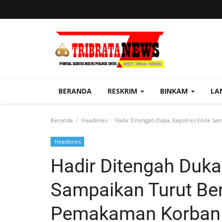
BERANDA
RESKRIM
BINKAM
LA
Beranda
Headlines
Hadir Ditengah Duka, Kapolres Ende Sa
Headlines
Hadir Ditengah Duka
Sampaikan Turut Ber
Pemakaman Korban 