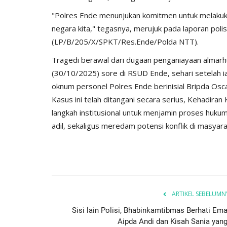
User
Sep 16, 2025
546
​"Polres Ende menunjukan komitmen untuk melakuk
Polri melalui Polres Ende Polda NTT membantu
negara kita," tegasnya, merujuk pada laporan polisi
mendistribusikan Bantuan Kemanusiaan...
(LP/B/205/X/SPKT/Res.Ende/Polda NTT).
​Tragedi berawal dari dugaan penganiayaan almar
(30/10/2025) sore di RSUD Ende, sehari setelah i
oknum personel Polres Ende berinisial Bripda Os
Kasus ini telah ditangani secara serius, Kehadira
langkah institusional untuk menjamin proses huku
adil, sekaligus meredam potensi konflik di masya
ARTIKEL SEBELUMN
Sisi lain Polisi, Bhabinkamtibmas Berhati Ema
Aipda Andi dan Kisah Sania yang.