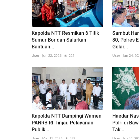
Kapolda NTT Resmikan 6 Titik
​Sambut Har
Sumur Bor dan Salurkan
80, Polres 
Bantuan...
Gelar...
User
Jun 22, 2026
221
User
Jun 24, 20
Kapolda NTT Dampingi Wamen
Haedar Nash
PANRB RI Tinjau Pelayanan
Polri di Ba
Publik...
Tak...
User
Mei 11, 2026
329
User
Jan 30, 20