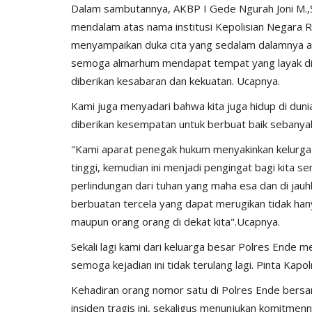
​Dalam sambutannya, AKBP I Gede Ngurah Joni M.,
mendalam atas nama institusi Kepolisian Negara R
menyampaikan duka cita yang sedalam dalamnya 
semoga almarhum mendapat tempat yang layak di s
diberikan kesabaran dan kekuatan. Ucapnya.
Kami juga menyadari bahwa kita juga hidup di du
diberikan kesempatan untuk berbuat baik sebanya
BERANDA
"Kami aparat penegak hukum menyakinkan kelurga
tinggi, kemudian ini menjadi pengingat bagi kita s
perlindungan dari tuhan yang maha esa dan di jau
berbuatan tercela yang dapat merugikan tidak hanya 
maupun orang orang di dekat kita".Ucapnya.
Sekali lagi kami dari keluarga besar Polres Ende
semoga kejadian ini tidak terulang lagi. Pinta Kapo
Gelar Gerakan
Polri Untuk Masyarakat, Polres
​Kehadiran orang nomor satu di Polres Ende bersa
200...
Bantu Distribusikan...
insiden tragis ini, sekaligus menunjukan komitmen