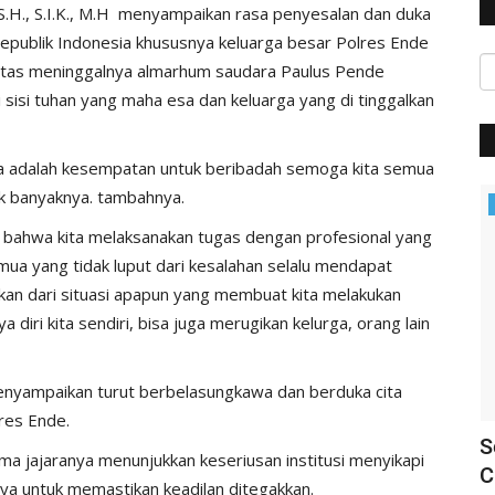
S.H., S.I.K., M.H menyampaikan rasa penyesalan dan duka
epublik Indonesia khususnya keluarga besar Polres Ende
atas meninggalnya almarhum saudara Paulus Pende
isi tuhan yang maha esa dan keluarga yang di tinggalkan
nia adalah kesempatan untuk beribadah semoga kita semua
k banyaknya. tambahnya.
BERANDA
 bahwa kita melaksanakan tugas dengan profesional yang
emua yang tidak luput dari kesalahan selalu mendapat
hkan dari situasi apapun yang membuat kita melakukan
diri kita sendiri, bisa juga merugikan kelurga, orang lain
 menyampaikan turut berbelasungkawa dan berduka cita
lres Ende.
 Ende
Siap Amankan Event Internasional,
S
ma jajaranya menunjukkan keseriusan institusi menyikapi
Polres Ende Gelar Apel...
C
nya untuk memastikan keadilan ditegakkan.