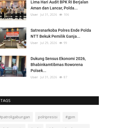
Lima Hari Audit BPK RI Berjalan
Aman dan Lancar, Polda...
User
Jul 31, 2026
106
Satresnarkoba Polres Ende Polda
NTT Bekuk Pemilik Ganja...
User
Jul 29, 2026
99
Dukung Sensus Ekonomi 2026,
Bhabinkamtibmas Roworena
Polsek...
User
Jul 31, 2026
87
TAGS
#patroligabungan
polripresisi
#gpm