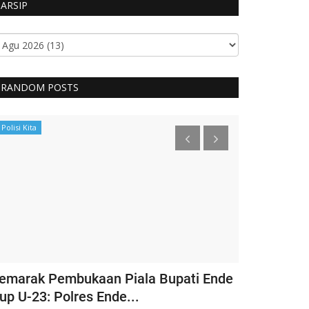
ARSIP
RANDOM POSTS
Polisi Kita
BERANDA
emarak Pembukaan Piala Bupati Ende
Ketua Umum
up U-23: Polres Ende...
Bhayangkari