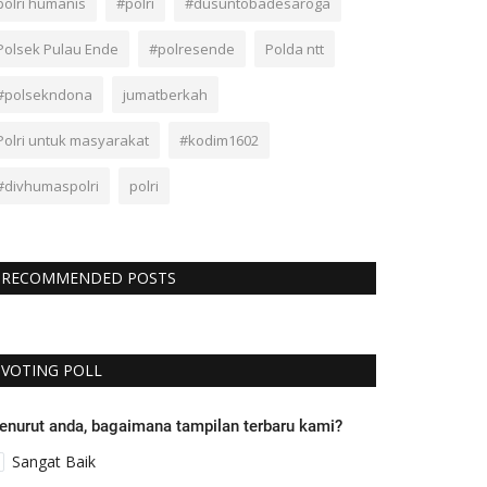
polri humanis
#polri
#dusuntobadesaroga
Polsek Pulau Ende
#polresende
Polda ntt
#polsekndona
jumatberkah
Polri untuk masyarakat
#kodim1602
#divhumaspolri
polri
RECOMMENDED POSTS
VOTING POLL
enurut anda, bagaimana tampilan terbaru kami?
Sangat Baik