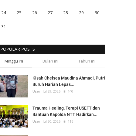
24
25
26
27
28
29
30
31
POPULAR POSTS
Minggu ini
Bulan ini
Tahun ini
Kisah Chelsea Maudina Ahmadi, Putri
Buruh Harian Lepas...
User
Jul 29, 2026
140
Trauma Healing, Terapi USEFT dan
Bantuan Kapolda NTT Hadirkan...
User
Jul 30, 2026
116