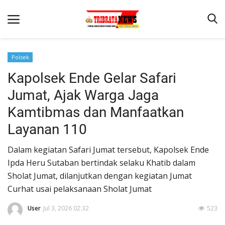
Polsek
Kapolsek Ende Gelar Safari
Beranda
Jumat, Ajak Warga Jaga
Terms & Conditions
Kamtibmas dan Manfaatkan
Reskrim
Layanan 110
Binkam
Dalam kegiatan Safari Jumat tersebut, Kapolsek Ende
Lantas
Ipda Heru Sutaban bertindak selaku Khatib dalam
Mitra Polisi
Sholat Jumat, dilanjutkan dengan kegiatan Jumat
Curhat usai pelaksanaan Sholat Jumat
Giat Ops
User
Jul 3, 2026 02:32
523
Polisi Kita