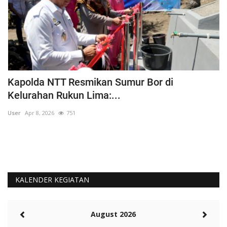
Kapolda NTT Resmikan Sumur Bor di
P
Kelurahan Rukun Lima:...
S
User
Apr 8, 2026
751
Us
KALENDER KEGIATAN
August 2026