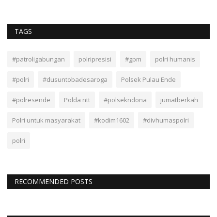
TAGS
#patroligabungan
polripresisi
#gpm
polri humanis
#polri
#dusuntobadesaroga
Polsek Pulau Ende
#polresende
Polda ntt
#polsekndona
jumatberkah
Polri untuk masyarakat
#kodim1602
#divhumaspolri
polri
RECOMMENDED POSTS