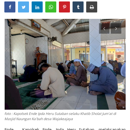
foto : Kapolsek Ende Ipda Heru Sutaban selaku Khatib Sholat Jum'at di
Masjid Naungan Ka'bah desa Wajakeajaya
Ende – Kapolsek Ende, Ipda Heru Sutaban, melaksanakan