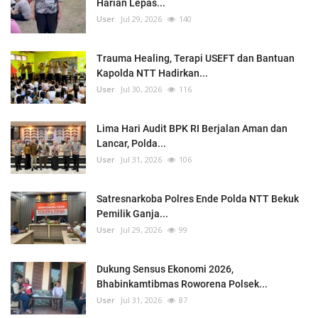
Harian Lepas...
User
Jul 29, 2026
140
Trauma Healing, Terapi USEFT dan Bantuan
Kapolda NTT Hadirkan...
User
Jul 30, 2026
116
Lima Hari Audit BPK RI Berjalan Aman dan
Lancar, Polda...
User
Jul 31, 2026
106
Satresnarkoba Polres Ende Polda NTT Bekuk
Pemilik Ganja...
User
Jul 29, 2026
99
Dukung Sensus Ekonomi 2026,
Bhabinkamtibmas Roworena Polsek...
User
Jul 31, 2026
87