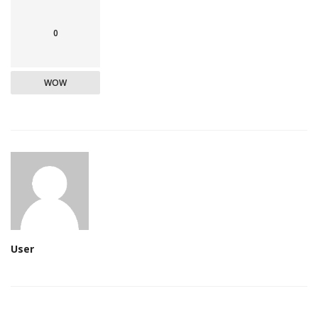
0
WOW
User