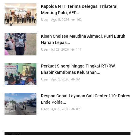
Kapolda NTT Terima Delegasi Trilateral
Meeting Polri, AFP...
User
Agu 5, 2026
162
Kisah Chelsea Maudina Ahmadi, Putri Buruh
Harian Lepas...
User
Jul 29, 2026
117
Perkuat Sinergi hingga Tingkat RT/RW,
Bhabinkamtibmas Kelurahan...
User
Agu 5, 2026
98
Respon Cepat Layanan Call Center 110: Polres
Ende Polda...
User
Agu 5, 2026
87