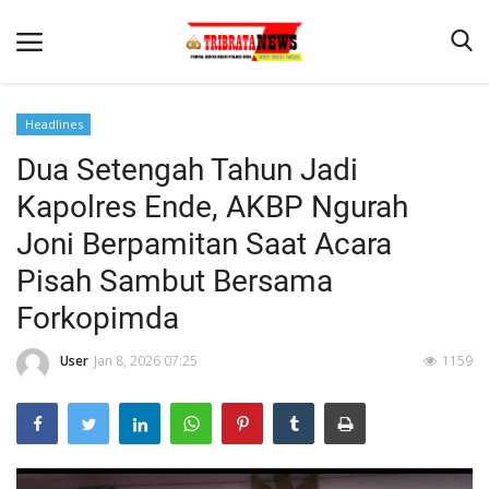
Headlines
Dua Setengah Tahun Jadi
Beranda
Kapolres Ende, AKBP Ngurah
Terms & Conditions
Joni Berpamitan Saat Acara
Reskrim
Pisah Sambut Bersama
Binkam
Forkopimda
Lantas
User
Jan 8, 2026 07:25
1159
Mitra Polisi
Giat Ops
Polisi Kita