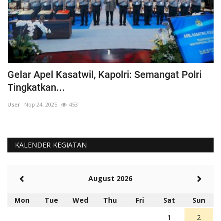
Gelar Apel Kasatwil, Kapolri: Semangat Polri
W
Tingkatkan...
L
User
Nop 24, 2025
453
Us
KALENDER KEGIATAN
August 2026
Mon
Tue
Wed
Thu
Fri
Sat
Sun
1
2