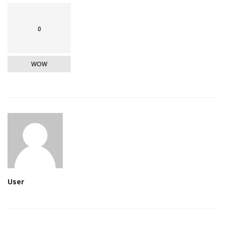
0
WOW
User