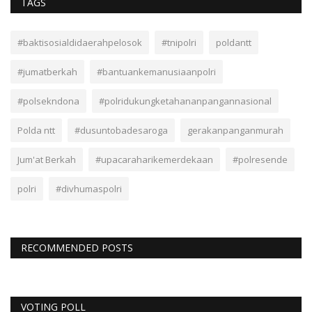
TAGS
#baktisosialdidaerahpelosok
#tnipolri
poldantt
#jumatberkah
#bantuankemanusiaanpolri
#polsekndona
#polridukungketahananpangannasional
Polda ntt
#dusuntobadesaroga
gerakanpanganmurah
Jum'at Berkah
#upacaraharikemerdekaan
#polresende
polri
#divhumaspolri
RECOMMENDED POSTS
VOTING POLL