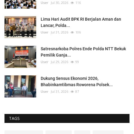
User
Jul 30, 2026
116
Lima Hari Audit BPK RI Berjalan Aman dan
Lancar, Polda...
User
Jul 31, 2026
106
Satresnarkoba Polres Ende Polda NTT Bekuk
Pemilik Ganja...
User
Jul 29, 2026
99
Dukung Sensus Ekonomi 2026,
Bhabinkamtibmas Roworena Polsek...
User
Jul 31, 2026
87
TAGS