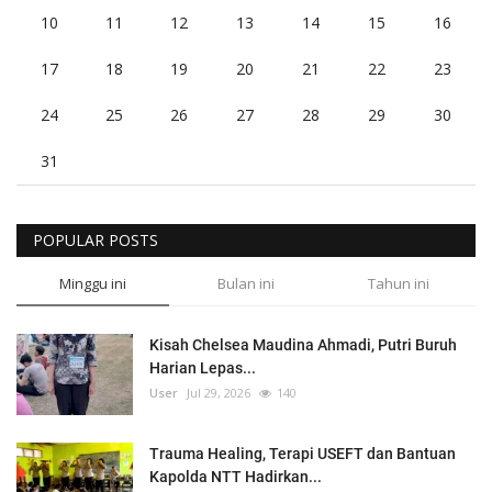
10
11
12
13
14
15
16
17
18
19
20
21
22
23
24
25
26
27
28
29
30
31
POPULAR POSTS
Minggu ini
Bulan ini
Tahun ini
Kisah Chelsea Maudina Ahmadi, Putri Buruh
Harian Lepas...
User
Jul 29, 2026
140
Trauma Healing, Terapi USEFT dan Bantuan
Kapolda NTT Hadirkan...