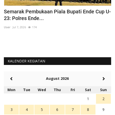
Semarak Pembukaan Piala Bupati Ende Cup U-
K
23: Polres Ende...
B
User
Jul 7, 2026
174
Us
KALENDER KEGIATAN
August 2026
Mon
Tue
Wed
Thu
Fri
Sat
Sun
1
2
3
4
5
6
7
8
9