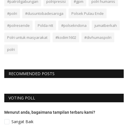
#patroligabungan
polripresisi
#gpm
polri humanis
#polri
#dusuntobadesaroga
Polsek Pulau Ende
#polresende
Polda ntt
#polsekndona
jumatberkah
Polri untuk masyarakat
#kodim1602
#divhumaspolri
polri
RECOMMENDED POSTS
VOTING POLL
Menurut anda, bagaimana tampilan terbaru kami?
Sangat Baik