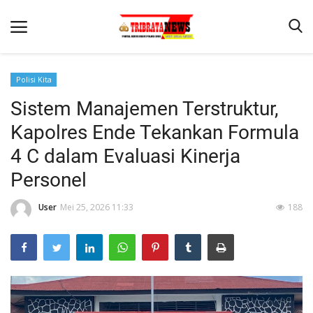
Polisi Kita
Sistem Manajemen Terstruktur,
Beranda
Kapolres Ende Tekankan Formula
Terms & Conditions
4 C dalam Evaluasi Kinerja
Reskrim
Personel
Binkam
User
Mei 25, 2026 11:33
188
Lantas
Mitra Polisi
Giat Ops
Polisi Kita