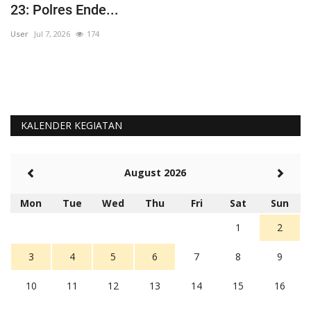
23: Polres Ende...
B
User
Jul 7, 2026
174
Us
KALENDER KEGIATAN
August 2026
Mon
Tue
Wed
Thu
Fri
Sat
Sun
1
2
3
4
5
6
7
8
9
10
11
12
13
14
15
16