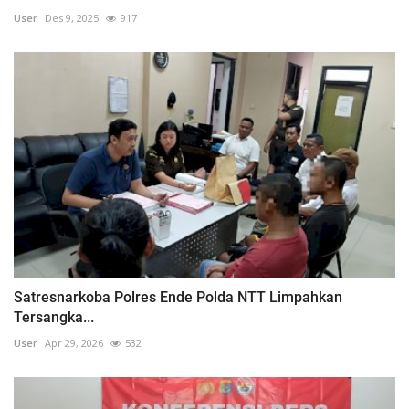
User
Des 9, 2025
917
Satresnarkoba Polres Ende Polda NTT Limpahkan
Tersangka...
User
Apr 29, 2026
532