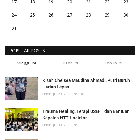
17
18
19
20
21
22
23
24
25
26
27
28
29
30
31
POPULAR POSTS
Minggu ini
Bulan ini
Tahun ini
Kisah Chelsea Maudina Ahmadi, Putri Buruh
Harian Lepas...
User
Jul 29, 2026
140
Trauma Healing, Terapi USEFT dan Bantuan
Kapolda NTT Hadirkan...
User
Jul 30, 2026
116