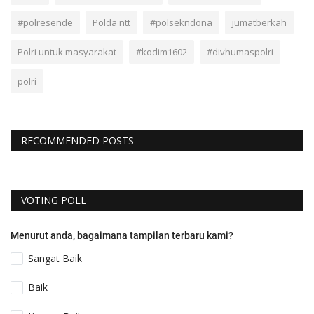
#polresende
Polda ntt
#polsekndona
jumatberkah
Polri untuk masyarakat
#kodim1602
#divhumaspolri
polri
RECOMMENDED POSTS
VOTING POLL
Menurut anda, bagaimana tampilan terbaru kami?
Sangat Baik
Baik