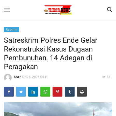
Reskrim
Satreskrim Polres Ende Gelar
Beranda
Rekonstruksi Kasus Dugaan
Terms & Conditions
Pembunuhan, 14 Adegan di
Reskrim
Peragakan
Binkam
User
Des 8, 2025 04:11
871
Lantas
Mitra Polisi
Giat Ops
Polisi Kita