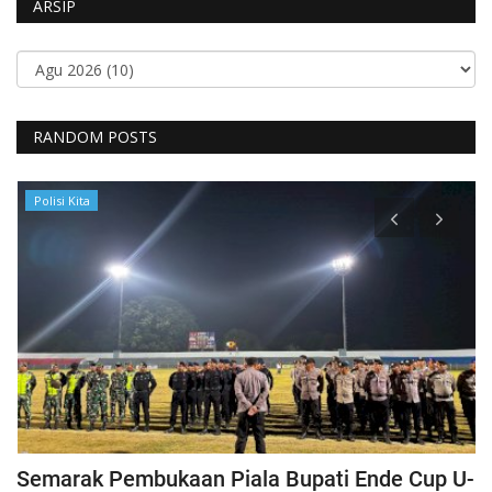
ARSIP
RANDOM POSTS
Polisi Kita
Semarak Pembukaan Piala Bupati Ende Cup U-
K