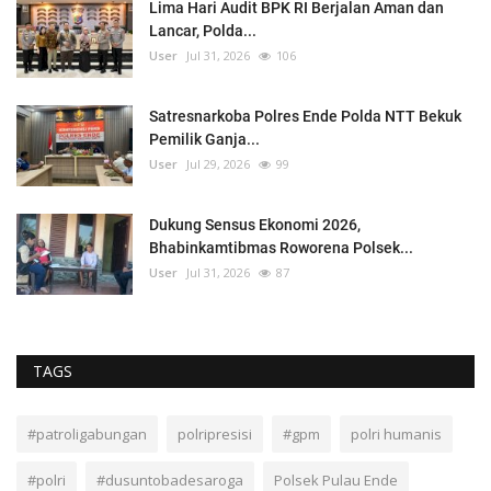
Lima Hari Audit BPK RI Berjalan Aman dan
Lancar, Polda...
User
Jul 31, 2026
106
Satresnarkoba Polres Ende Polda NTT Bekuk
Pemilik Ganja...
User
Jul 29, 2026
99
Dukung Sensus Ekonomi 2026,
Bhabinkamtibmas Roworena Polsek...
User
Jul 31, 2026
87
TAGS
#patroligabungan
polripresisi
#gpm
polri humanis
#polri
#dusuntobadesaroga
Polsek Pulau Ende