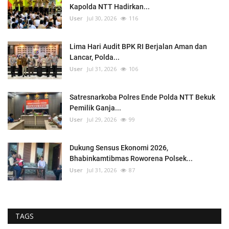
Kapolda NTT Hadirkan...
User
Jul 30, 2026
116
Lima Hari Audit BPK RI Berjalan Aman dan
Lancar, Polda...
User
Jul 31, 2026
106
Satresnarkoba Polres Ende Polda NTT Bekuk
Pemilik Ganja...
User
Jul 29, 2026
99
Dukung Sensus Ekonomi 2026,
Bhabinkamtibmas Roworena Polsek...
User
Jul 31, 2026
87
TAGS