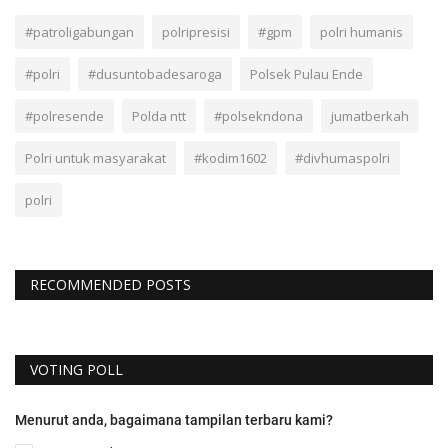
#patroligabungan
polripresisi
#gpm
polri humanis
#polri
#dusuntobadesaroga
Polsek Pulau Ende
#polresende
Polda ntt
#polsekndona
jumatberkah
Polri untuk masyarakat
#kodim1602
#divhumaspolri
polri
RECOMMENDED POSTS
VOTING POLL
Menurut anda, bagaimana tampilan terbaru kami?