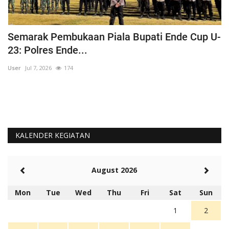
Semarak Pembukaan Piala Bupati Ende Cup U-
K
23: Polres Ende...
B
User
Jul 7, 2026
174
Us
KALENDER KEGIATAN
August 2026
Mon
Tue
Wed
Thu
Fri
Sat
Sun
1
2