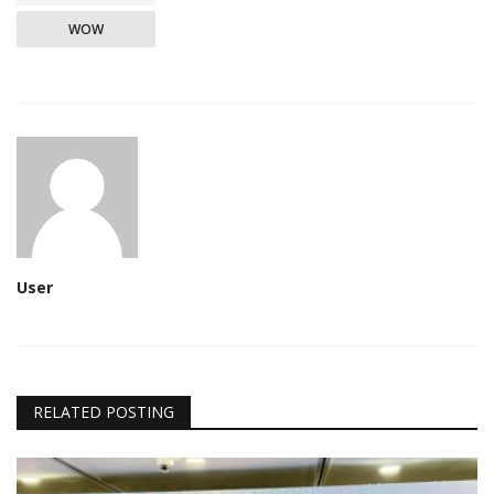
WOW
User
RELATED POSTING