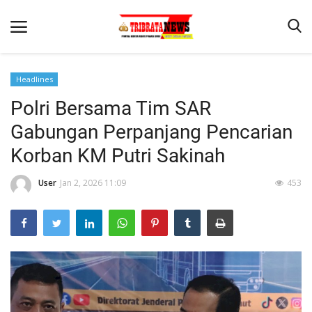
Headlines
Polri Bersama Tim SAR
Beranda
Gabungan Perpanjang Pencarian
Terms & Conditions
Korban KM Putri Sakinah
Reskrim
User
Jan 2, 2026 11:09
453
Binkam
Lantas
Mitra Polisi
Giat Ops
Polisi Kita