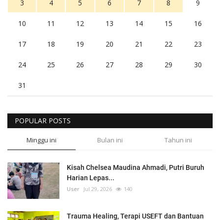
3
4
5
6
7
8
9
10
11
12
13
14
15
16
17
18
19
20
21
22
23
24
25
26
27
28
29
30
31
POPULAR POSTS
Minggu ini
Bulan ini
Tahun ini
Kisah Chelsea Maudina Ahmadi, Putri Buruh
Harian Lepas...
User
Jul 29, 2026
140
Trauma Healing, Terapi USEFT dan Bantuan