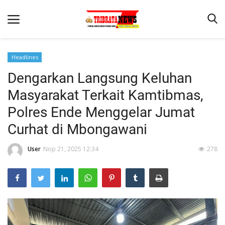
Headlines
Dengarkan Langsung Keluhan
Beranda
Masyarakat Terkait Kamtibmas,
Terms & Conditions
Polres Ende Menggelar Jumat
Reskrim
Curhat di Mbongawani
Binkam
User
Nop 21, 2025 12:34
278
Lantas
Mitra Polisi
Giat Ops
Polisi Kita