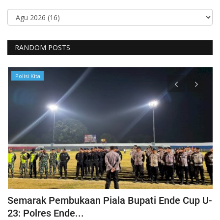
RANDOM POSTS
Polisi Kita
Semarak Pembukaan Piala Bupati Ende Cup U-
K
23: Polres Ende...
B