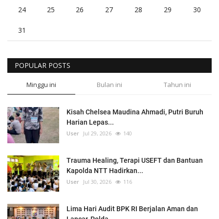
24
25
26
27
28
29
30
31
POPULAR POSTS
Minggu ini
Bulan ini
Tahun ini
Kisah Chelsea Maudina Ahmadi, Putri Buruh
Harian Lepas...
User
Jul 29, 2026
140
Trauma Healing, Terapi USEFT dan Bantuan
Kapolda NTT Hadirkan...
User
Jul 30, 2026
116
Lima Hari Audit BPK RI Berjalan Aman dan