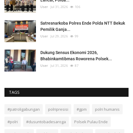
Lancar, Polda...
User
Jul 31, 2026
106
Satresnarkoba Polres Ende Polda NTT Bekuk
Pemilik Ganja...
User
Jul 29, 2026
99
Dukung Sensus Ekonomi 2026,
Bhabinkamtibmas Roworena Polsek...
User
Jul 31, 2026
87
TAGS
#patroligabungan
polripresisi
#gpm
polri humanis
#polri
#dusuntobadesaroga
Polsek Pulau Ende