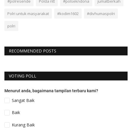
#polresende
Polda ntt
#polsekndona
jumatberkah
Polri untuk masyarakat
#kodim1602
#divhumaspolri
polri
RECOMMENDED POSTS
VOTING POLL
Menurut anda, bagaimana tampilan terbaru kami?
Sangat Baik
Baik
Kurang Baik