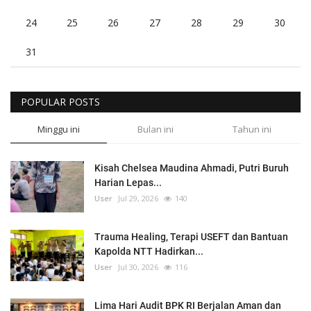
24
25
26
27
28
29
30
31
POPULAR POSTS
Minggu ini
Bulan ini
Tahun ini
Kisah Chelsea Maudina Ahmadi, Putri Buruh
Harian Lepas...
User
Jul 29, 2026
140
Trauma Healing, Terapi USEFT dan Bantuan
Kapolda NTT Hadirkan...
User
Jul 30, 2026
116
Lima Hari Audit BPK RI Berjalan Aman dan