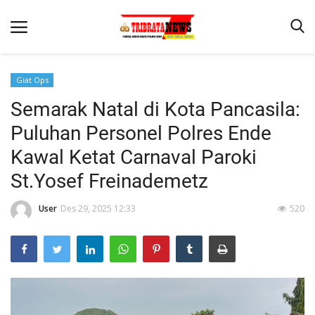
Giat Ops
Semarak Natal di Kota Pancasila:
Beranda
Puluhan Personel Polres Ende
Terms & Conditions
Kawal Ketat Carnaval Paroki
Reskrim
St.Yosef Freinademetz
Binkam
User
Des 29, 2025 12:33
520
Lantas
Mitra Polisi
Giat Ops
Polisi Kita