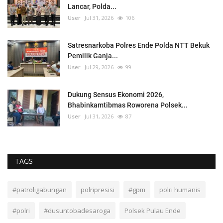
Lancar, Polda...
User
Jul 31, 2026
106
Satresnarkoba Polres Ende Polda NTT Bekuk
Pemilik Ganja...
User
Jul 29, 2026
99
Dukung Sensus Ekonomi 2026,
Bhabinkamtibmas Roworena Polsek...
User
Jul 31, 2026
87
TAGS
#patroligabungan
polripresisi
#gpm
polri humanis
#polri
#dusuntobadesaroga
Polsek Pulau Ende