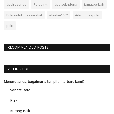
#polresende
Polda ntt
#polsekndona
jumatberkah
Polri untuk masyarakat
#kodim1602
#divhumaspolri
polri
RECOMMENDED POSTS
VOTING POLL
Menurut anda, bagaimana tampilan terbaru kami?
Sangat Baik
Baik
Kurang Baik