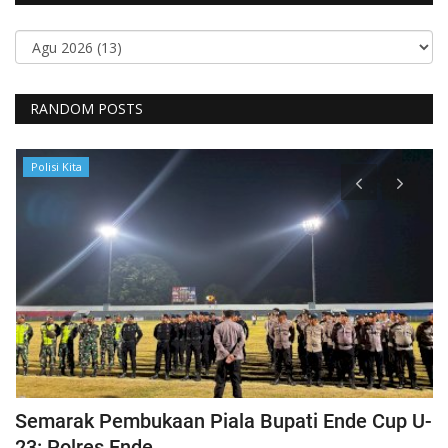
RANDOM POSTS
Polisi Kita
Semarak Pembukaan Piala Bupati Ende Cup U-
K
23: Polres Ende...
B