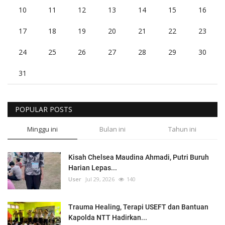
10
11
12
13
14
15
16
17
18
19
20
21
22
23
24
25
26
27
28
29
30
31
POPULAR POSTS
Minggu ini
Bulan ini
Tahun ini
Kisah Chelsea Maudina Ahmadi, Putri Buruh
Harian Lepas...
User
Jul 29, 2026
140
Trauma Healing, Terapi USEFT dan Bantuan
Kapolda NTT Hadirkan...