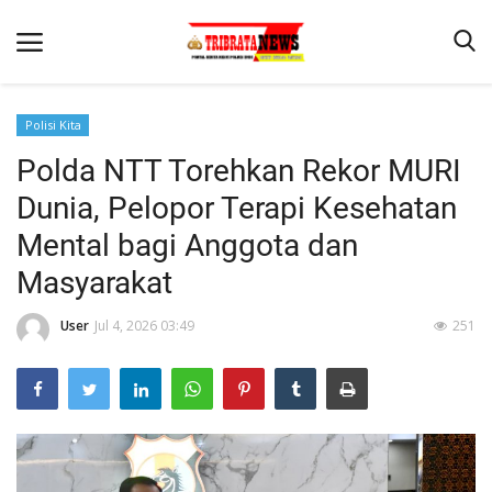
Polisi Kita
Polda NTT Torehkan Rekor MURI
Beranda
Dunia, Pelopor Terapi Kesehatan
Terms & Conditions
Mental bagi Anggota dan
Reskrim
Masyarakat
Binkam
User
Jul 4, 2026 03:49
251
Lantas
Mitra Polisi
Giat Ops
Polisi Kita