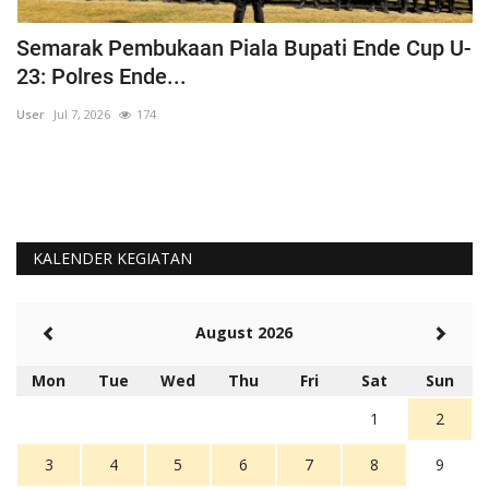
Semarak Pembukaan Piala Bupati Ende Cup U-
K
23: Polres Ende...
B
User
Jul 7, 2026
174
Us
KALENDER KEGIATAN
August 2026
Mon
Tue
Wed
Thu
Fri
Sat
Sun
1
2
3
4
5
6
7
8
9