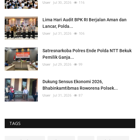
User
Jul 30, 2026
116
Lima Hari Audit BPK RI Berjalan Aman dan
Lancar, Polda...
User
Jul 31, 2026
106
Satresnarkoba Polres Ende Polda NTT Bekuk
Pemilik Ganja...
User
Jul 29, 2026
99
Dukung Sensus Ekonomi 2026,
Bhabinkamtibmas Roworena Polsek...
User
Jul 31, 2026
87
TAGS