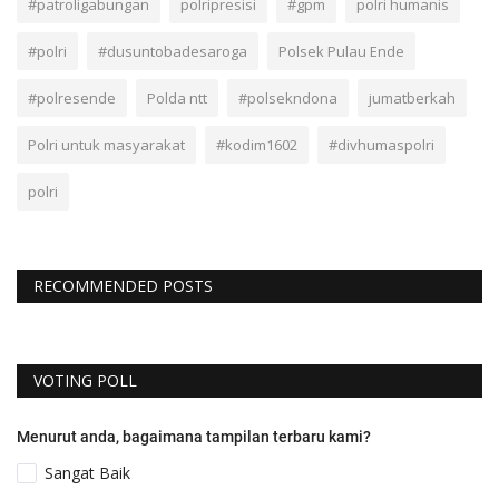
#patroligabungan
polripresisi
#gpm
polri humanis
#polri
#dusuntobadesaroga
Polsek Pulau Ende
#polresende
Polda ntt
#polsekndona
jumatberkah
Polri untuk masyarakat
#kodim1602
#divhumaspolri
polri
RECOMMENDED POSTS
VOTING POLL
Menurut anda, bagaimana tampilan terbaru kami?
Sangat Baik