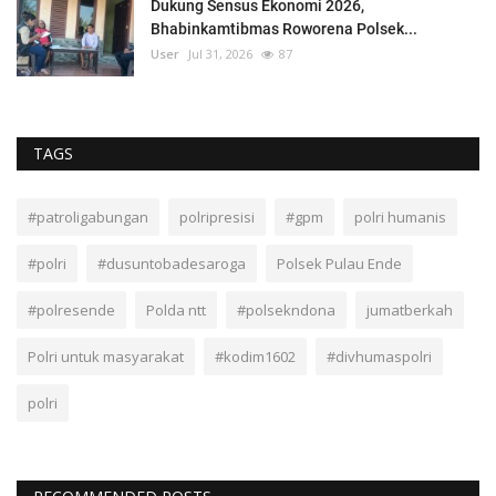
Dukung Sensus Ekonomi 2026,
Bhabinkamtibmas Roworena Polsek...
User
Jul 31, 2026
87
TAGS
#patroligabungan
polripresisi
#gpm
polri humanis
#polri
#dusuntobadesaroga
Polsek Pulau Ende
#polresende
Polda ntt
#polsekndona
jumatberkah
Polri untuk masyarakat
#kodim1602
#divhumaspolri
polri