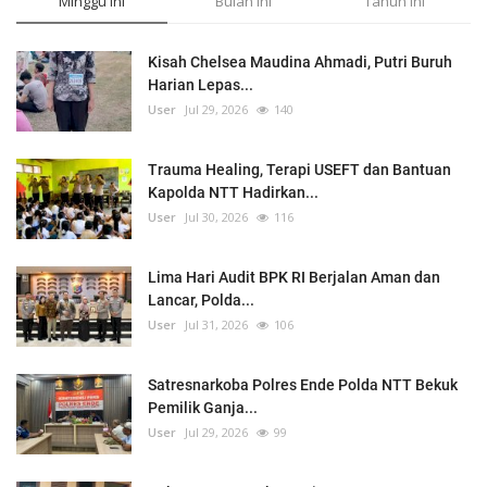
Minggu ini
Bulan ini
Tahun ini
Kisah Chelsea Maudina Ahmadi, Putri Buruh
Harian Lepas...
User
Jul 29, 2026
140
Trauma Healing, Terapi USEFT dan Bantuan
Kapolda NTT Hadirkan...
User
Jul 30, 2026
116
Lima Hari Audit BPK RI Berjalan Aman dan
Lancar, Polda...
User
Jul 31, 2026
106
Satresnarkoba Polres Ende Polda NTT Bekuk
Pemilik Ganja...
User
Jul 29, 2026
99