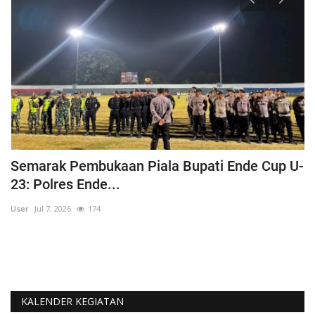
Semarak Pembukaan Piala Bupati Ende Cup U-
K
23: Polres Ende...
B
User
Jul 7, 2026
174
Us
KALENDER KEGIATAN