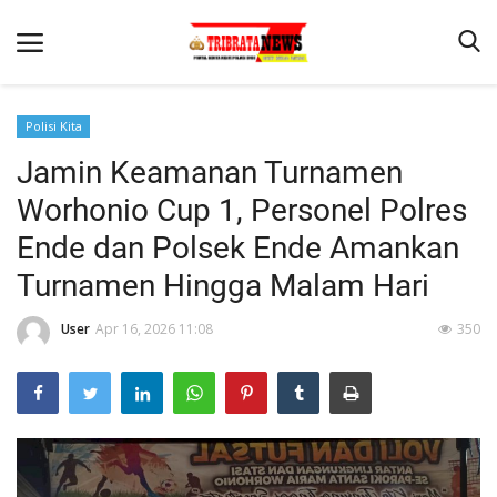
Polisi Kita
Jamin Keamanan Turnamen
Beranda
Worhonio Cup 1, Personel Polres
Terms & Conditions
Ende dan Polsek Ende Amankan
Reskrim
Turnamen Hingga Malam Hari
Binkam
User
Apr 16, 2026 11:08
350
Lantas
Mitra Polisi
Giat Ops
Polisi Kita