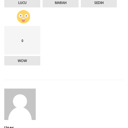
LUCU
MARAH
SEDIH
0
WOW
User