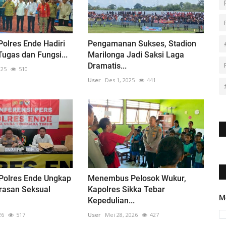
olres Ende Hadiri
Pengamanan Sukses, Stadion
Tugas dan Fungsi...
Marilonga Jadi Saksi Laga
Dramatis...
025
510
User
Des 1, 2025
441
 Polres Ende Ungkap
Menembus Pelosok Wukur,
rasan Seksual
Kapolres Sikka Tebar
M
Kepedulian...
26
517
User
Mei 28, 2026
427