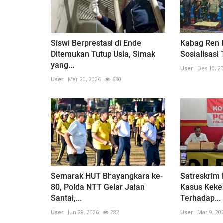
Siswi Berprestasi di Ende
Kabag Ren P
Ditemukan Tutup Usia, Simak
Sosialisasi 
yang...
User
Des 10, 2
User
Mar 20, 2026
630
Semarak HUT Bhayangkara ke-
Satreskrim
80, Polda NTT Gelar Jalan
Kasus Keke
Santai,...
Terhadap...
User
Jun 28, 2026
282
User
Mar 9, 20