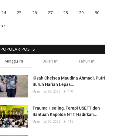
24
25
26
27
28
29
30
31
POPULAR POSTS
Minggu ini
Bulan ini
Tahun ini
Kisah Chelsea Maudina Ahmadi, Putri
Buruh Harian Lepas...
User
Jul 29, 2026
140
Trauma Healing, Terapi USEFT dan
Bantuan Kapolda NTT Hadirkan...
User
Jul 30, 2026
116