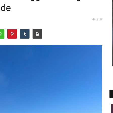
nde
219