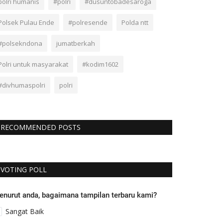
polri humanis
#polri
#dusuntobadesaroga
Polsek Pulau Ende
#polresende
Polda ntt
#polsekndona
jumatberkah
Polri untuk masyarakat
#kodim1602
#divhumaspolri
polri
RECOMMENDED POSTS
VOTING POLL
enurut anda, bagaimana tampilan terbaru kami?
Sangat Baik