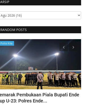
ARSIP
RANDOM POSTS
Polisi Kita
BERANDA
emarak Pembukaan Piala Bupati Ende
Ketua Umum
up U-23: Polres Ende...
Bhayangkari