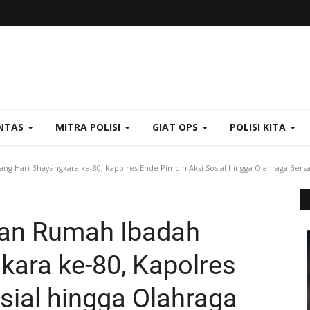
NTAS
MITRA POLISI
GIAT OPS
POLISI KITA
ng Hari Bhayangkara ke-80, Kapolres Ende Pimpin Aksi Sosial hingga Olahraga Bers
dan Rumah Ibadah
kara ke-80, Kapolres
sial hingga Olahraga