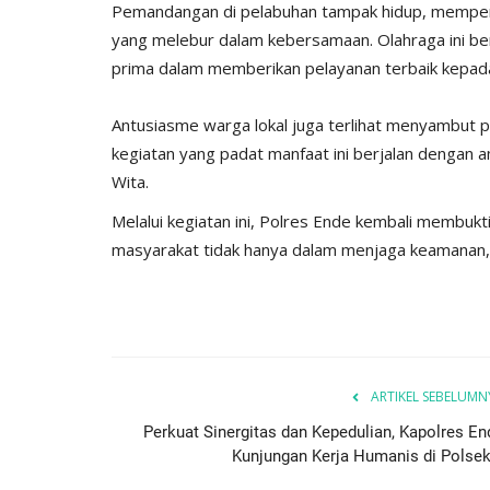
Pemandangan di pelabuhan tampak hidup, memperli
User
Sep 16, 2025
546
yang melebur dalam kebersamaan. Olahraga ini ber
Polri melalui Polres Ende Polda NTT membantu
prima dalam memberikan pelayanan terbaik kepad
mendistribusikan Bantuan Kemanusiaan...
​Antusiasme warga lokal juga terlihat menyambut p
kegiatan yang padat manfaat ini berjalan dengan am
Wita.
​Melalui kegiatan ini, Polres Ende kembali membuk
masyarakat tidak hanya dalam menjaga keamanan, t
ARTIKEL SEBELUMN
Perkuat Sinergitas dan Kepedulian, Kapolres En
Kunjungan Kerja Humanis di Polsek.