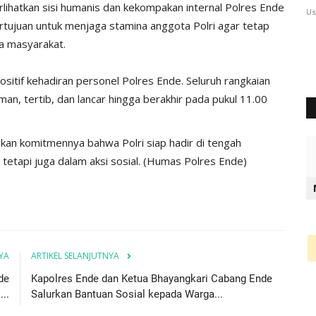
hatkan sisi humanis dan kekompakan internal Polres Ende
User
Sep 18, 2025
619
Us
tujuan untuk menjaga stamina anggota Polri agar tetap
a masyarakat.
ositif kehadiran personel Polres Ende. Seluruh rangkaian
an, tertib, dan lancar hingga berakhir pada pukul 11.00
tikan komitmennya bahwa Polri siap hadir di tengah
etapi juga dalam aksi sosial. (Humas Polres Ende)
YA
ARTIKEL SELANJUTNYA
de
Kapolres Ende dan Ketua Bhayangkari Cabang Ende
..
Salurkan Bantuan Sosial kepada Warga...