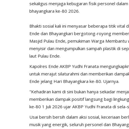
sekaligus menjaga kebugaran fisik personel dalam
bhayangkara ke-80 2026.
​Bhakti sosial kali ini menyasar beberapa titik vi
Ende dan Bhayangkari bergotong-royong member
​Masjid Pulau Ende, pemukiman Warga Membantu war
menyisir dan mengumpulkan sampah plastik di sepa
BERANDA
laut Pulau Ende.
Kapolres Ende AKBP Yudhi Franata mengungkapkna 
untuk merajut silaturahmi dan memberikan dampak 
Ende jelang Hari Bhayangkara ke-80. Ujarnya.
​"Kehadiran kami di sini bukan hanya sekadar menja
memberikan dampak positif langsung bagi lingkung
ke-80 1 Juli 2026 ujar AKBP Yudhi Franata di sela-s
Gelar Gerakan
Polri Untuk Masyarakat, Polres
​Usai bersih bersih dalam aksi sosial, keceriaan b
200...
Bantu Distribusikan...
musik yang energik, seluruh personel dan Bhayan