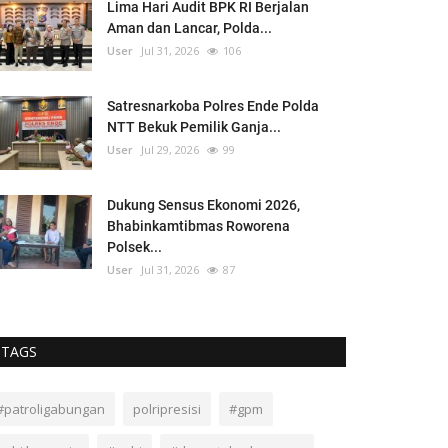
Lima Hari Audit BPK RI Berjalan
Aman dan Lancar, Polda...
User
Jul 31, 2026
106
Satresnarkoba Polres Ende Polda
NTT Bekuk Pemilik Ganja...
User
Jul 29, 2026
99
Dukung Sensus Ekonomi 2026,
Bhabinkamtibmas Roworena
Polsek...
User
Jul 31, 2026
87
TAGS
#patroligabungan
polripresisi
#gpm