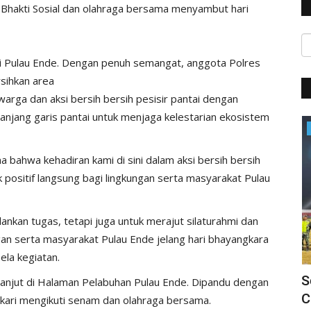
 Bhakti Sosial dan olahraga bersama menyambut hari
tal di Pulau Ende. Dengan penuh semangat, anggota Polres
sihkan area
ga dan aksi bersih bersih ​pesisir pantai dengan
njang garis pantai untuk menjaga kelestarian ekosistem
BERANDA
bahwa kehadiran kami di sini dalam aksi bersih bersih
positif langsung bagi lingkungan serta masyarakat Pulau
lankan tugas, tetapi juga untuk merajut silaturahmi dan
an serta masyarakat Pulau Ende jelang hari bhayangkara
ela kegiatan.
 Ende
Siap Amankan Event Internasional,
S
erlanjut di Halaman Pelabuhan Pulau Ende. Dipandu dengan
Polres Ende Gelar Apel...
C
gkari mengikuti senam dan olahraga bersama.