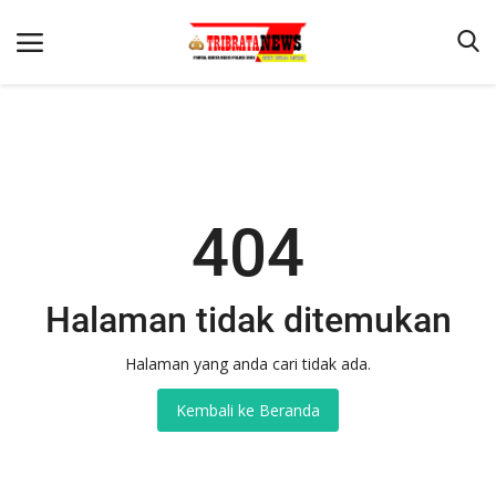
Beranda
404
Terms & Conditions
Reskrim
Binkam
Halaman tidak ditemukan
Lantas
Halaman yang anda cari tidak ada.
Mitra Polisi
Kembali ke Beranda
Giat Ops
Polisi Kita