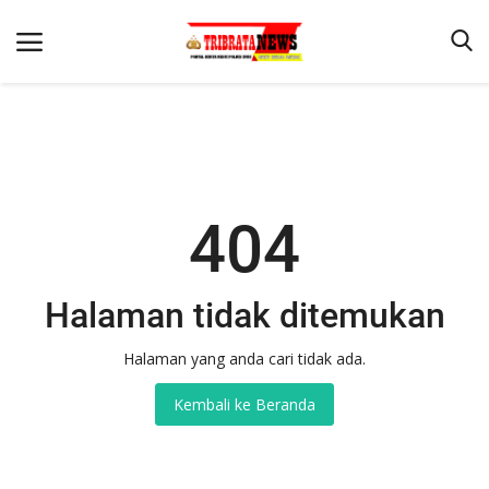
Beranda
404
Terms & Conditions
Reskrim
Binkam
Halaman tidak ditemukan
Lantas
Halaman yang anda cari tidak ada.
Mitra Polisi
Kembali ke Beranda
Giat Ops
Polisi Kita